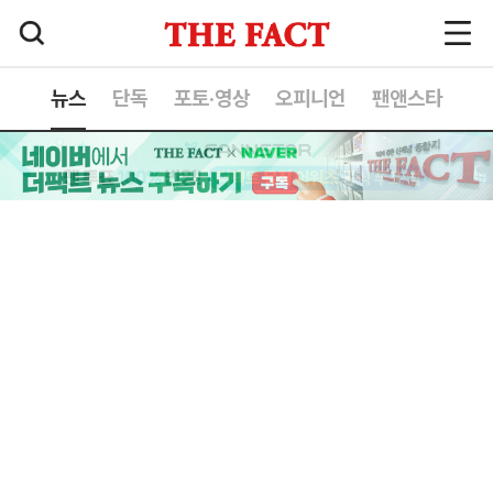
뉴스
단독
포토·영상
오피니언
팬앤스타