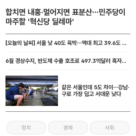
합치면 내홍·멀어지면 표분산…민주당이
마주할 '혁신당 딜레마'
[오늘의 날씨] 서울 낮 40도 육박…역대 최고 39.6도 위협
6월 경상수지, 반도체 수출 호조로 497.3억달러 흑자…역대 최대
같은 서울인데 5도 차이…강남·
구로 가장 덥고 서대문 낮다
정치
경제
사회