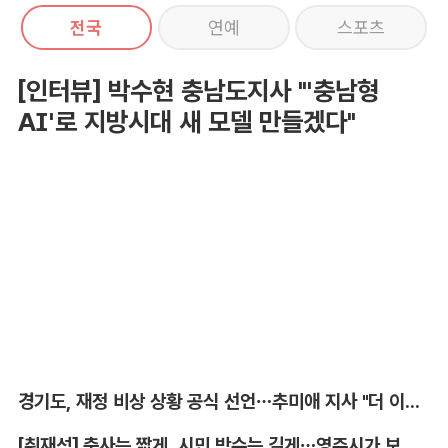
전국
연예
스포츠
[인터뷰] 박수현 충남도지사 "'충남형
AI'로 지방시대 새 모델 만들겠다"
경기도, 재정 비상 상황 공식 선언…추미애 지사 "더 이상 끌어다 쓸 재원 없어"
[취재석] 축사는 짧게, 시민 박수는 길게…영주시가 보여준 축제 변화