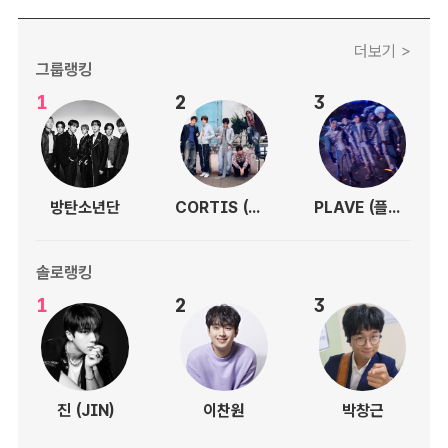
더보기 >
그룹랭킹
1
2
3
방탄소년단
CORTIS (코르티스)
PLAVE (플레이브)
솔로랭킹
1
2
3
진 (JIN)
이찬원
박창근