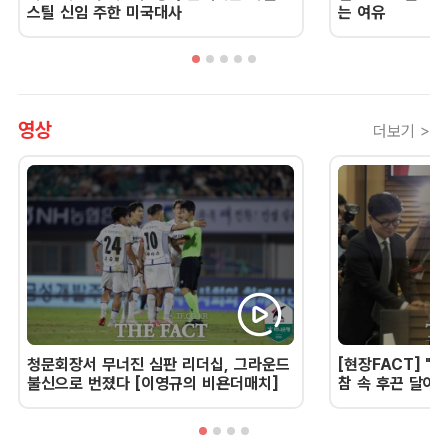
스틸 신임 주한 미국대사
는 여유
영상
더보기 >
청문회장서 무너진 심판 리더십, 그라운드
[현장FACT] "한
불신으로 번졌다 [이영규의 비욘더매치]
참 속 후끈 달아