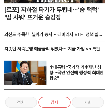
[르포] 지하철 타기가 두렵네…'숨 턱턱'
'땀 샤워' 뜨거운 승강장
외신도 주목한 '널뛰기 증시'…레버리지 ETF '정책 실패' 책임론 공방
치솟던 저축은행 예금금리 꺾였다…'지금 가입 vs 특판 대기' 셈법 복잡
李대통령 "국가적 기후재난 상
황…국민 안전에 행정력 최대한
집중"
정치
경제
사회