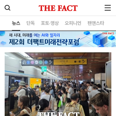
뉴스
단독
포토·영상
오피니언
팬앤스타