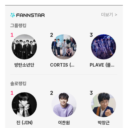
더보기 >
그룹랭킹
1
2
3
방탄소년단
CORTIS (코르티스)
PLAVE (플레이브)
솔로랭킹
1
2
3
진 (JIN)
이찬원
박창근