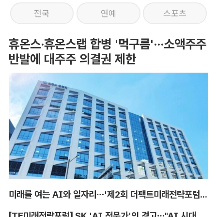
전국
연예
스포츠
휴온스·휴온스랩 합병 '먹구름'···소액주주
반발에 대주주 의결권 제한
미래를 여는 AI와 일자리…'제2회 더팩트미래전략포럼' 참가 신청
[TF미래전략포럼] SK 'AI 전문가'의 경고…"AI 시대, 인재 격차 더 커진다"