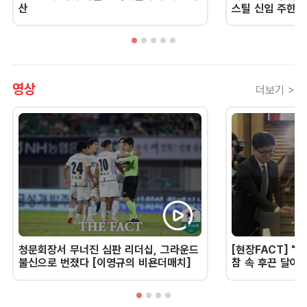
산
스틸 신임 주한 
영상
더보기 >
청문회장서 무너진 심판 리더십, 그라운드
[현장FACT] "한
불신으로 번졌다 [이영규의 비욘더매치]
참 속 후끈 달아