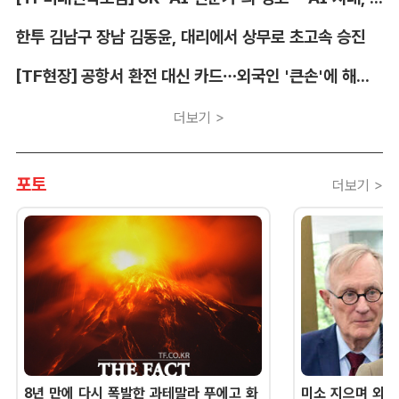
한투 김남구 장남 김동윤, 대리에서 상무로 초고속 승진
[TF현장] 공항서 환전 대신 카드…외국인 '큰손'에 해외카드 매입 시장 쑥
더보기 >
포토
더보기 >
8년 만에 다시 폭발한 과테말라 푸에고 화
미소 지으며 외교