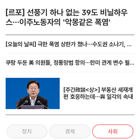
[르포] 선풍기 하나 없는 39도 비닐하우
스…이주노동자의 '악몽같은 폭염'
[오늘의 날씨] 극한 폭염 상한가 쳤나…수도권 소나기, 동해안에 폭우
쿠팡 두둔 美 의원들, 정통망법 항의…한미 관계 변수 될까
[주간政談<상>] 부동산 세재개
편 호응하는데…與 일각의 속내
정치
경제
사회