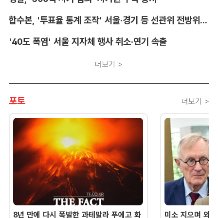
합수본, '투표율 통계 조작' 서울·경기 등 선관위 전방위 압수수색
'40도 폭염' 서울 지자체 행사 취소·연기 속출
더보기 >
포토
더보기 >
8년 만에 다시 폭발한 과테말라 푸에고 화
미소 지으며 외교