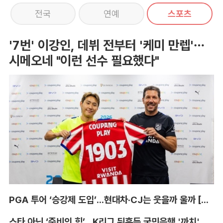
전국
연예
스포츠
'7번' 이강인, 데뷔 전부터 '케미 만렙'…
시메오네 "이런 선수 필요했다"
PGA 투어 ‘승강제 도입’...현대차·CJ는 웃을까 울까 [박호윤의 IN&OUT]
스타 아닌 ‘준비의 힘’...K리그 뒤흔든 국민은행 '까치' 사단 [이영규의 비욘더매치]