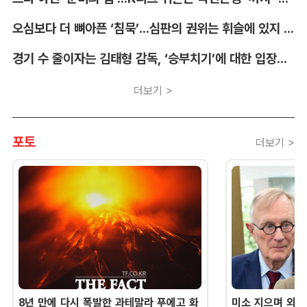
오심보다 더 뼈아픈 ‘침묵’...심판의 권위는 휘슬에 있지 않다 [박순규의 창]
경기 수 줄이자는 김태형 감독, ‘승부치기’에 대한 입장부터 밝혀야 [김대호의 야구생각]
더보기 >
포토
더보기 >
8년 만에 다시 폭발한 과테말라 푸에고 화
미소 지으며 외교