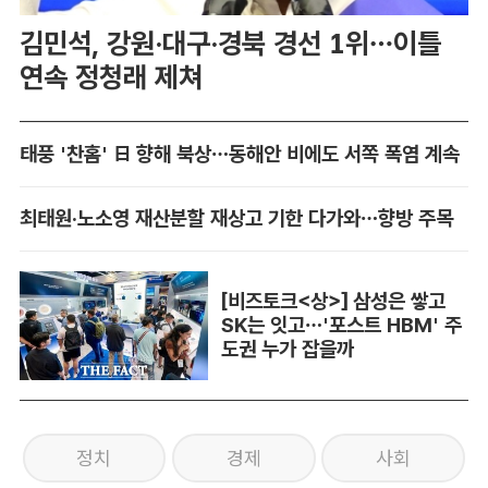
김민석, 강원·대구·경북 경선 1위…이틀
연속 정청래 제쳐
태풍 '찬홈' 日 향해 북상…동해안 비에도 서쪽 폭염 계속
최태원·노소영 재산분할 재상고 기한 다가와…향방 주목
[비즈토크<상>] 삼성은 쌓고
SK는 잇고…'포스트 HBM' 주
도권 누가 잡을까
정치
경제
사회