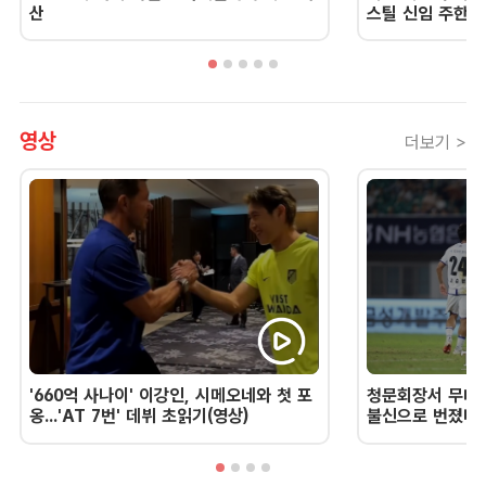
산
스틸 신임 주한 
영상
더보기 >
'660억 사나이' 이강인, 시메오네와 첫 포
청문회장서 무너진
옹...'AT 7번' 데뷔 초읽기(영상)
불신으로 번졌다 