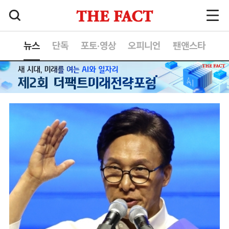
뉴스
단독
포토·영상
오피니언
팬앤스타