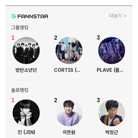
더보기 >
그룹랭킹
1
2
3
방탄소년단
CORTIS (코르티스)
PLAVE (플레이브)
솔로랭킹
1
2
3
진 (JIN)
이찬원
박창근