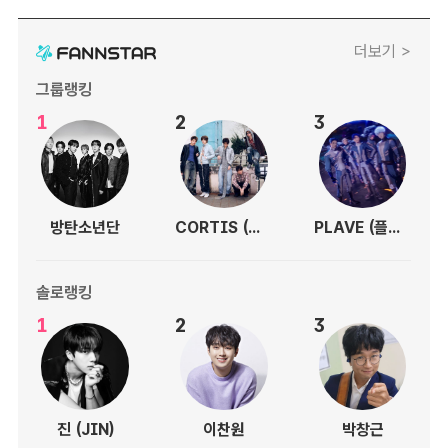
더보기 >
그룹랭킹
1
2
3
방탄소년단
CORTIS (코르티스)
PLAVE (플레이브)
솔로랭킹
1
2
3
진 (JIN)
이찬원
박창근