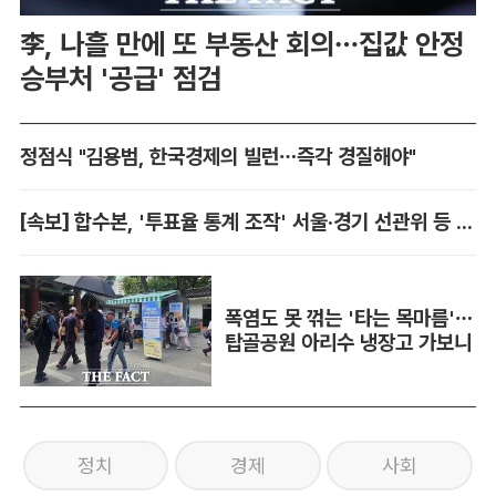
李, 나흘 만에 또 부동산 회의…집값 안정
승부처 '공급' 점검
정점식 "김용범, 한국경제의 빌런…즉각 경질해야"
[속보] 합수본, '투표율 통계 조작' 서울·경기 선관위 등 추가 압수수색
폭염도 못 꺾는 '타는 목마름'…
탑골공원 아리수 냉장고 가보니
정치
경제
사회