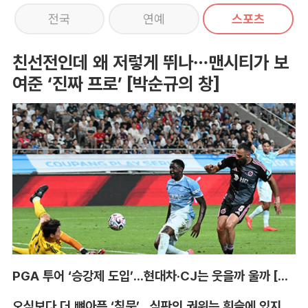
전국
연예
스포츠
친선전인데 왜 저렇게 뛰나…맨시티가 보
여준 ‘진짜 프로’ [박순규의 창]
PGA 투어 ‘승강제 도입’...현대차·CJ는 웃을까 울까 [박호윤의 IN&OUT]
오심보다 더 뼈아픈 ‘침묵’...심판의 권위는 휘슬에 있지 않다 [박순규의 창]