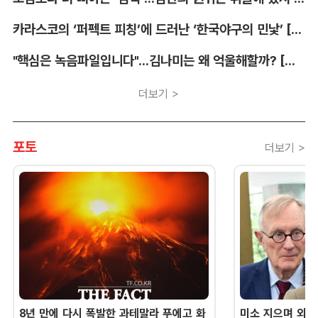
카라스코의 ‘퍼펙트 피칭’에 드러난 ‘한국야구의 민낯’ [김대호의 야구생각]
"핵심은 녹음파일입니다"...김나미는 왜 억울해할까? [유병철의 스포츠 렉시오]
더보기 >
포토
더보기 >
8년 만에 다시 폭발한 과테말라 푸에고 화
미소 지으며 외교