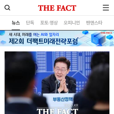
뉴스
단독
포토·영상
오피니언
팬앤스타