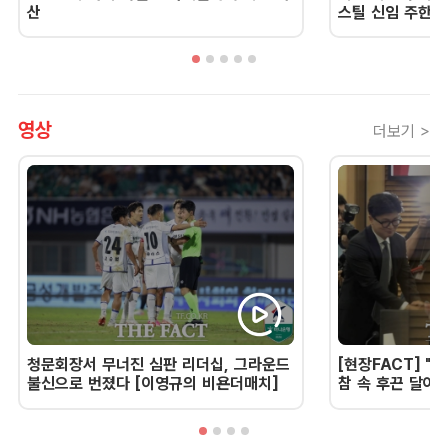
산
스틸 신임 주한 
영상
더보기 >
청문회장서 무너진 심판 리더십, 그라운드
[현장FACT] "한
불신으로 번졌다 [이영규의 비욘더매치]
참 속 후끈 달아