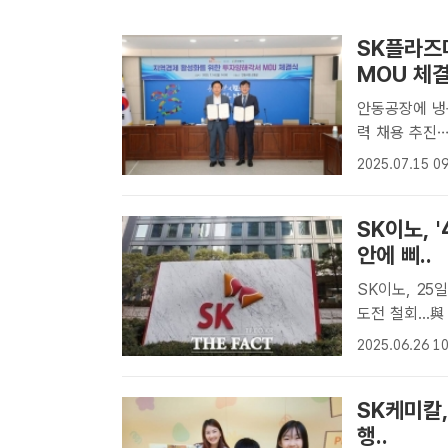
SK플라즈
MOU 체결
안동공장에 냉
력 채용 추진…지역 청년
쪽)와 권기창 
2025.07.15 09
제 생산 인프라
SK이노, 
안에 삐..
SK이노, 25
도전 철회...與 상법개정안 부담
의 상장 계획을
2025.06.26 10
이 윤활유 자회
SK케미칼
행..