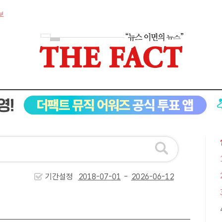
보
기간설정
-