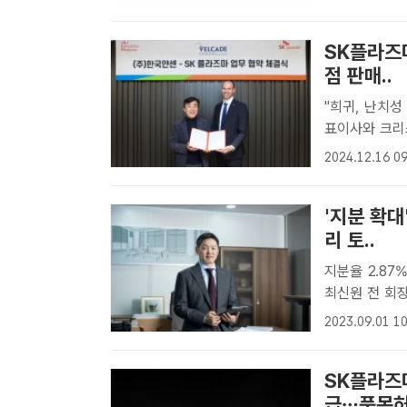
내 사모펀드(
에서..
SK플라즈
점 판매..
"희귀, 난치성 질환 의
표이사와 크리스찬
케이드주'의 
2024.12.16 09
/SK플라즈마[
'지분 확대
리 토..
지분율 2.87
최신원 전 회장 공백
장이 최근 지
2023.09.01 10
측이 나온다. 
SK플라즈마
급…품목허