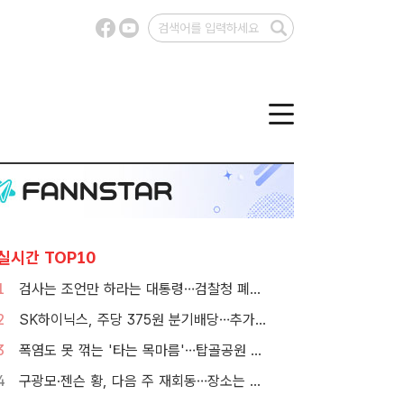
실시간 TOP10
1
검사는 조언만 하라는 대통령…검찰청 폐지 앞둔 합수본 '딜레마'
2
SK하이닉스, 주당 375원 분기배당…추가 주주환원 예고
3
폭염도 못 꺾는 '타는 목마름'…탑골공원 아리수 냉장고 가보니
4
구광모·젠슨 황, 다음 주 재회동…장소는 실리콘밸리