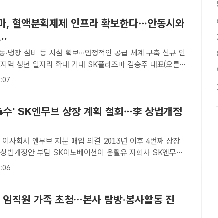
마, 혈액분획제제 인프라 확보한다…안동시와
..
동·냉장 설비 등 시설 확보…안정적인 공급 체계 구축 신규 인
 일자리 확대 기대 SK플라즈마 김승주 대표(오른
안동시장 (왼쪽)이 지난 14일 안동시청에서 열린 혈장분획제
:07
 투자 양해각서(MOU) 체결식에서 서명 후 기념촬영을 ..
'4수' SK엔무브 상장 계획 철회…李 상법개정
일 이사회서 엔무브 지분 매입 의결 2013년 이후 4번째 상장
 SK이노베이션이 윤활유 자회사 SK엔무브
 철회했다. /더팩트 DB[더팩트ㅣ장혜승 기자] SK이노베이션
:06
사 SK엔무브의 상장 계획을 철회했다. 이재명 정..
, 임직원 가족 초청…본사 탐방·봉사활동 진