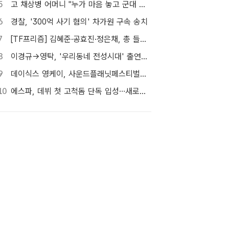
5
고 채상병 어머니 "누가 마음 놓고 군대 보내겠나"…임성근 징역 3년에 분통
6
경찰, '300억 사기 혐의' 차가원 구속 송치
7
[TF프리즘] 김혜준·공효진·정은채, 총 들고 액션 한판
8
이경규→영탁, '우리동네 전성시대' 출연…내일(8일) 첫 방송
9
데이식스 영케이, 사운드플래닛페스티벌서 '솔로 첫 헤드라이너' 확정
10
에스파, 데뷔 첫 고척돔 단독 입성…새로운 세계 열린다