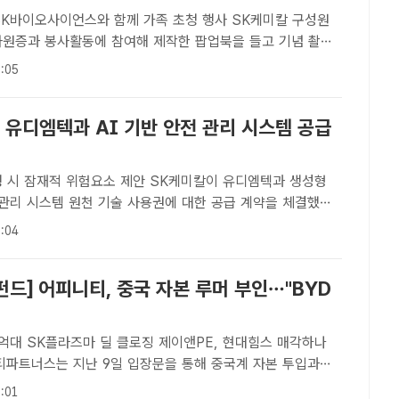
이오사이언스와 함께 가족 초청 행사 SK케미칼 구성원
사원증과 봉사활동에 참여해 제작한 팝업북을 들고 기념 촬영
SK케미칼[더팩트ㅣ장혜승 기자] SK케미칼이 5월 가정의 달을
:05
가족을 본사로 초청했다.SK케미칼은 SK플라즈마, SK바이오
 유디엠텍과 AI 기반 안전 관리 시스템 공급
적 위험요소 제안 SK케미칼이 유디엠텍과 생성형
 관리 시스템 원천 기술 사용권에 대한 공급 계약을 체결했다.
성원들이 안전 관리 시스템을 살펴보고 있다. /SK케미칼[더팩
:04
] SK케미칼의 생성형 인공지능(AI) 기반 스마트 안전 ..
드] 어피니티, 중국 자본 루머 부인…"BYD
0억대 SK플라즈마 딜 클로징 제이앤PE, 현대힘스 매각하나
파트너스는 지난 9일 입장문을 통해 중국계 자본 투입과
 루머를 부인하고 나섰다. /어피니티[더팩트ㅣ이한림 기자] 국
:01