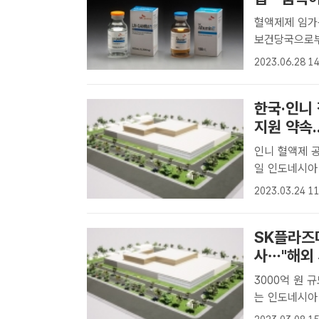
혈액제제 임가공 시장
보건당국으로부
다. /SK플
2023.06.28 14
에 혈액제를 
즈마는 싱..
한국·인니
지원 약속.
인니 혈액제 공
일 인도네시아
제 공장 건설
2023.03.24 11
공장 조감도.
도..
SK플라즈
사…"해외 
3000억 원 규
는 인도네시아
았다. 사진은