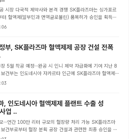
 다국적 제약사와 본격 경쟁 SK플라즈마는 싱가포르
터 혈액제(알부민과 면역글로불린) 품목허가 승인을 획득했
라즈마[더팩트｜문수연 기자] SK플라즈마가 4분기부터 싱가포르
:06
수출하며, 글로벌 혈액제 임가공 시장 확대에 나선다.SK플라
 정부, SK플라즈마 혈액제제 공장 건설 전폭
.
장 5월 착공 예정…완공 시 인니 제약 자급화에 기여 지난 8
 보건부는 인도네시아 자카르타 인근에 SK플라즈마 혈액제
을 최종 승인했다. 사진은 SK플라즈마 인도네시아 혈액제제
:03
 /SK플라즈마[더팩트｜문수연 기자] 대한민국 보건복지부와 인
마, 인도네시아 혈액제제 플랜트 수출 성
사업 ..
모…연간 100만 리터 규모의 혈장량 처리 가능 SK플라즈마
 보건부로부터 혈장 분획 공장 건설과 관련한 최종 승인을 받
 SK플라즈마 인도네시아 혈액제제 공장 조감도. /SK플라즈마