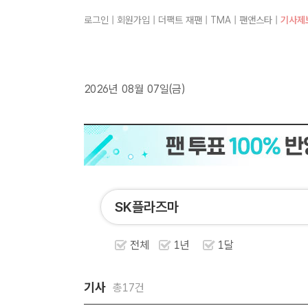
로그인
|
회원가입
|
더팩트 재팬
|
TMA
|
팬앤스타
|
기사제
2026년 08월 07일(금)
전체
1년
1달
기사
총17건