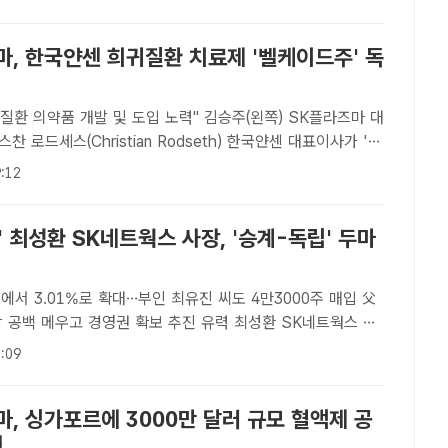
PEF) 운용사 어피티니에쿼티파트너스(어피니티)가 최근 일각
마, 한국얀센 희귀질환 치료제 '벨케이드주' 독
약품 개발 및 도입 노력" 김승주(왼쪽) SK플라즈마 대
 로드세스(Christian Rodseth) 한국얀센 대표이사가 '벨
국내 독점 판매 계약 체결식에서 기념사진을 촬영하고 있다.
:12
더팩트ㅣ장병문 기자] 혈액제제 전문 기업 SK..
' 최성환 SK네트웍스 사장, '승계-독립' 두마
%에서 3.01%로 확대…부인 최유진 씨도 4만3000주 매입 父
 메우고 경영권 확보 추진 유력 최성환 SK네트웍스 사
분을 꾸준히 늘리며 경영승계 작업을 순조롭게 이어간다는 관
:09
/SK네트웍스[더팩트 | 김태환 기자] 최성환 SK네..
, 싱가포르에 3000만 달러 규모 혈액제 공
..