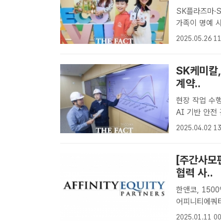
SK플라즈마·SK바
가족이 명예 
하고 있다. /
2025.05.26 11
맞아 구성원 
사..
SK케미칼,
계약..
현장 작업 수행 시 잠재
AI 기반 안전
SK케미칼 구
2025.04.02 13
트ㅣ장혜승 기자
[주간사모펀
협력 사..
한앤코, 150
어피니티에쿼티
BYD 협업 등
2025.01.11 00