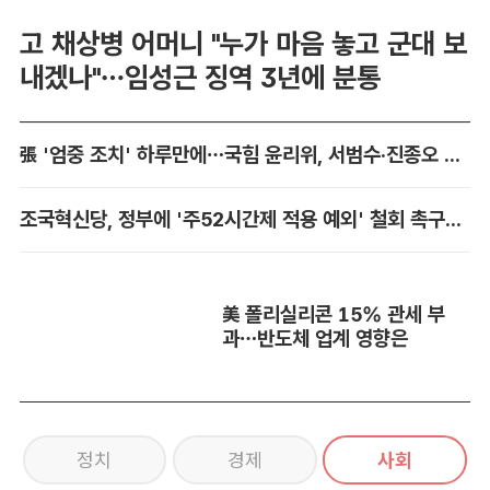
고 채상병 어머니 "누가 마음 놓고 군대 보
내겠나"…임성근 징역 3년에 분통
張 '엄중 조치' 하루만에…국힘 윤리위, 서범수·진종오 징계 착수
조국혁신당, 정부에 '주52시간제 적용 예외' 철회 촉구…"흥정 대상 아냐"
美 폴리실리콘 15% 관세 부
과…반도체 업계 영향은
정치
경제
사회