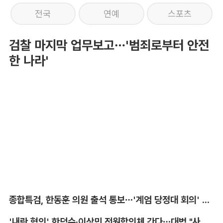
전국
연예
스포츠
검찰 마지막 업무보고…'범죄로부터 안전
한 나라'
종합특검, 한동훈 의원 출석 통보…'계엄 당정대 회의' 참고인
'내란 혐의' 한덕수·이상민 전원합의체 간다…대법 "사법적 평가 필요"