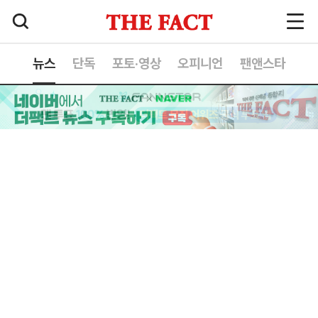
뉴스
단독
포토·영상
오피니언
팬앤스타