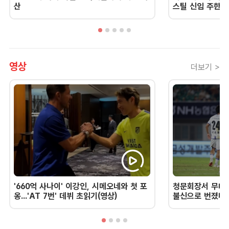
산
스틸 신임 주한 
영상
더보기 >
'660억 사나이' 이강인, 시메오네와 첫 포
청문회장서 무너진
옹...'AT 7번' 데뷔 초읽기(영상)
불신으로 번졌다 