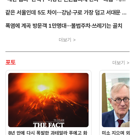
같은 서울인데 5도 차이…강남·구로 가장 덥고 서대문 낮다
폭염에 계곡 방문객 1만명대…불법주차·쓰레기는 골치
더보기 >
포토
더보기 >
8년 만에 다시 폭발한 과테말라 푸에고 화
미소 지으며 외교