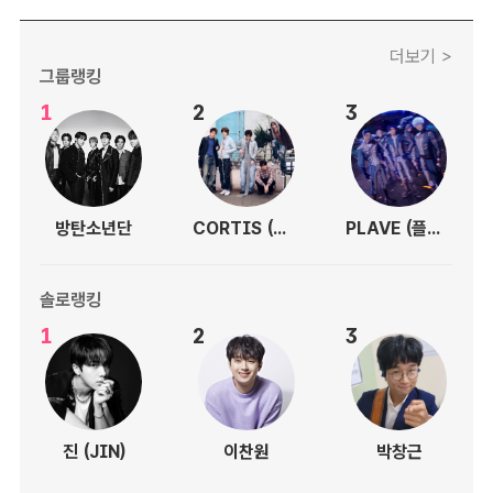
더보기 >
그룹랭킹
1
2
3
방탄소년단
CORTIS (코르티스)
PLAVE (플레이브)
솔로랭킹
1
2
3
진 (JIN)
이찬원
박창근