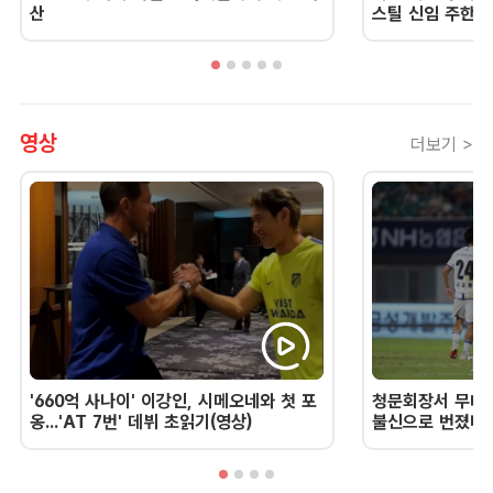
산
스틸 신임 주한 
영상
더보기 >
'660억 사나이' 이강인, 시메오네와 첫 포
청문회장서 무너진
옹...'AT 7번' 데뷔 초읽기(영상)
불신으로 번졌다 