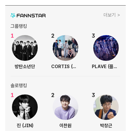
더보기 >
그룹랭킹
1
2
3
방탄소년단
CORTIS (코르티스)
PLAVE (플레이브)
솔로랭킹
1
2
3
진 (JIN)
이찬원
박창근