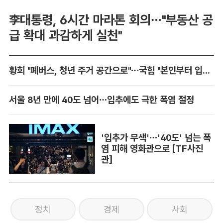
李대통령, 6시간 마라톤 회의…"부동산 공
급 확대 과감하게 실천"
황희 "폐버스, 청년 주거 공간으로"…국힘 "본인부터 입주하라"
서울 8년 만에 40도 넘어…입추에도 극한 폭염 절정
'입추가 무색'…'40도' 넘는 폭
염 피해 영화관으로 [TF사진
관]
정치
경제
사회