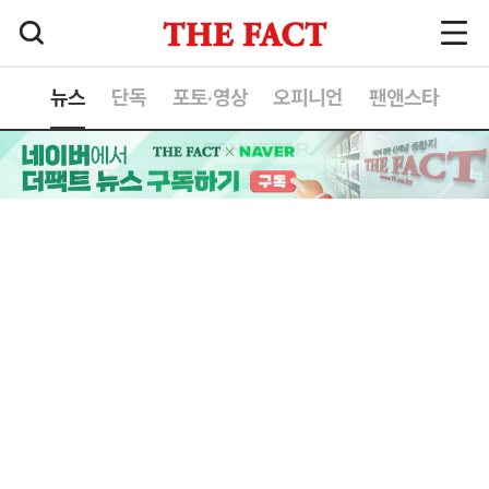
뉴스
단독
포토·영상
오피니언
팬앤스타