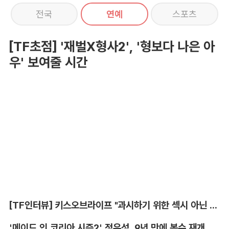
전국
연예
스포츠
[TF초점] '재벌X형사2', '형보다 나은 아
우' 보여줄 시간
[TF인터뷰] 키스오브라이프 "과시하기 위한 섹시 아닌 당당함"
'메이드 인 코리아 시즌2' 정우성, 9년 만에 복수 재개