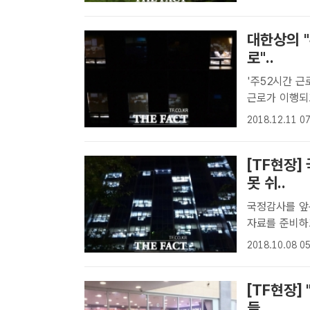
대한상의 "
로"..
'주52시간 근
근로가 이행되
용 317개사 실태 조사 [더팩트 | 이한림 기자]
2018.12.11 07
지 5개월이 지
[TF현장]
못 쉬..
국정감사를 앞
자료를 준비하고
관 곳곳에 불이
2018.10.08 05
[TF현장]
들..