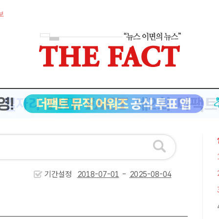
보
기간설정
-