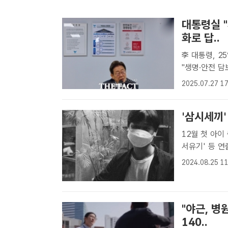
대통령실 "
화로 답..
李 대통령, 2
"생명·안전 담보 이윤추구
흥시 소재 S
2025.07.27 17
있다. /대통령
'삼시세끼'
12월 첫 아이 출산 예정에
서유기' 등 연
이주형 PD 
2024.08.25 11
편', '신서유기
"야근, 병
140..