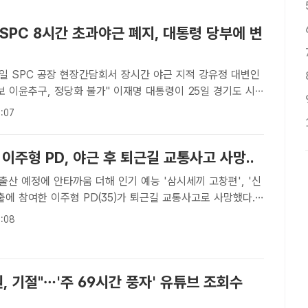
SPC 8시간 초과야근 폐지, 대통령 당부에 변
5일 SPC 공장 현장간담회서 장시간 야근 지적 강유정 대변인
, 정당화 불가" 이재명 대통령이 25일 경기도 시
PC 삼립 시화 공장에서 개최한 노사 현장간담회에서 발언하고
:07
실[더팩트ㅣ이헌일 기자] 산재 사망사고가 잇따라 ..
 이주형 PD, 야근 후 퇴근길 교통사고 사망..
 안타까움 더해 인기 예능 '삼시세끼 고창편', '신
출에 참여한 이주형 PD(35)가 퇴근길 교통사고로 사망했다. /
블로그 갈무리[더팩트ㅣ송다영 기자] 인기 예능 '삼시세끼 고창
:08
' 등 연출에 참여한 이주형 PD(35)가 퇴근..
원, 기절"…'주 69시간 풍자' 유튜브 조회수