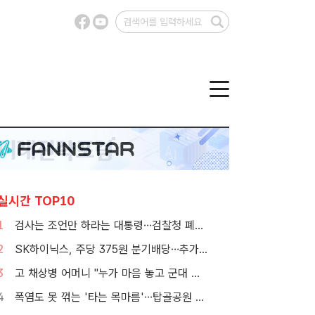
실시간 TOP10
1
검사는 조언만 하라는 대통령…검찰청 폐지 앞둔 합수본 '딜레마'
2
SK하이닉스, 주당 375원 분기배당…추가 주주환원 예고
3
고 채상병 어머니 "누가 마음 놓고 군대 보내겠나"…임성근 징역 3년에 분통
4
폭염도 못 꺾는 '타는 목마름'…탑골공원 아리수 냉장고 가보니