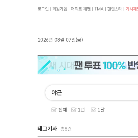
로그인
|
회원가입
|
더팩트 재팬
|
TMA
|
팬앤스타
|
기사제
2026년 08월 07일(금)
전체
1년
1달
태그기사
총8건