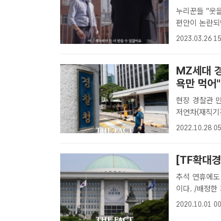
누리꾼들 "웃을 수 없어" 윤석열 정부의 '주
편안이 논란되
만 뷰를 돌파했
2023.03.26 15
윤석열 정부의 
MZ세대 
욕만 먹어".
현장 경찰관 만
저연차(재직기
업무 스트레스
2022.10.28 05
다./박헌우 인
[TF확대경
추석 연휴에도
이다. /배정한
트｜국회=문혜
2020.10.01 00
을 느껴 출근할