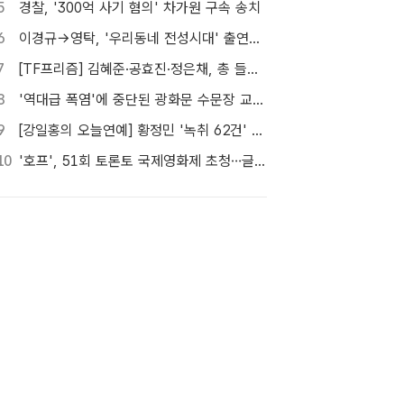
5
경찰, '300억 사기 혐의' 차가원 구속 송치
6
이경규→영탁, '우리동네 전성시대' 출연…내일(8일) 첫 방송
7
[TF프리즘] 김혜준·공효진·정은채, 총 들고 액션 한판
8
'역대급 폭염'에 중단된 광화문 수문장 교대 의식 [포토]
9
[강일홍의 오늘연예] 황정민 '녹취 62건' 속 의문, "왜 이렇게까지"
10
'호프', 51회 토론토 국제영화제 초청…글로벌 행보 계속