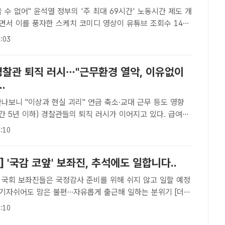
 최대 69시간' 노동시간 제도 개
면서 이를 풍자한 스케치 코미디 영상이 유튜브 조회수 140
다. /유튜브 채널 '너덜트' 영상 캡쳐[더팩트ㅣ조소현 기자]
:03
'주 최대 69시간' 노동시간 제도 개편안이 논란되면..
경찰관 퇴직 러시…"근무환경 열악, 이유없이
.
나보니 "이상과 현실 괴리" 연금 축소·교대 근무 등도 영향
간 5년 이하) 경찰관들의 퇴직 러시가 이어지고 있다. 급여와
 등 불만이 커지면서 경찰 조직을 떠나고 있는 것으로 풀이된
:10
턴기자[더팩트ㅣ김이현·조소현 인턴기자] 서울 한 지구대..
] '국감 코앞' 보좌진, 추석에도 일합니다..
 국회 보좌진들은 국정감사 준비를 위해 쉬지 않고 일할 예정
 기자쉬어도 맘은 불편…자유롭게 출근해 일하는 분위기 [더팩
현 기자] "위에서 시켜서가 아니라, 보좌진 개인이 국감 압박
:10
 수밖에 없다.""추석 느낌이 나지 않는 추석이다."추석 명..