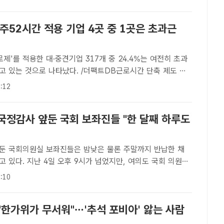
주52시간 적용 기업 4곳 중 1곳은 초과근
로제'를 적용한 대·중견기업 317개 중 24.4%는 여전히 초과
고 있는 것으로 나타났다. /더팩트DB근로시간 단축 제도 적
 '주52시간 근로제'가 시행된
:12
났지만 근로시간 단축 제도를 적용한 기업 4곳 중..
 국정감사 앞둔 국회 보좌진들 "한 달째 하루도
둔 국회의원실 보좌진들은 밤낮은 물론 주말까지 반납한 채
 있다. 지난 4일 오후 9시가 넘었지만, 여의도 국회 의원회
 켜져 있는 모습. /국회=이원석 기자퇴근시간 '훌쩍' 넘겼지
:10
만 여전히 불 켜진 여의도 국회 풍경 [더팩트ㅣ국회=이원석 기자] "주말이 ..
 "한가위가 무서워"…'추석 포비아' 앓는 사람