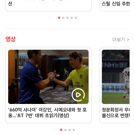
산
스틸 신임 주한 
영상
더보기 >
'660억 사나이' 이강인, 시메오네와 첫 포
청문회장서 무너진
옹...'AT 7번' 데뷔 초읽기(영상)
불신으로 번졌다 