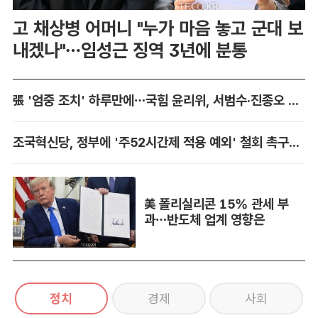
고 채상병 어머니 "누가 마음 놓고 군대 보
내겠나"…임성근 징역 3년에 분통
張 '엄중 조치' 하루만에…국힘 윤리위, 서범수·진종오 징계 착수
조국혁신당, 정부에 '주52시간제 적용 예외' 철회 촉구…"흥정 대상 아냐"
美 폴리실리콘 15% 관세 부
과…반도체 업계 영향은
정치
경제
사회