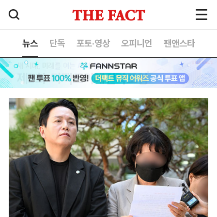
뉴스
단독
포토·영상
오피니언
팬앤스타