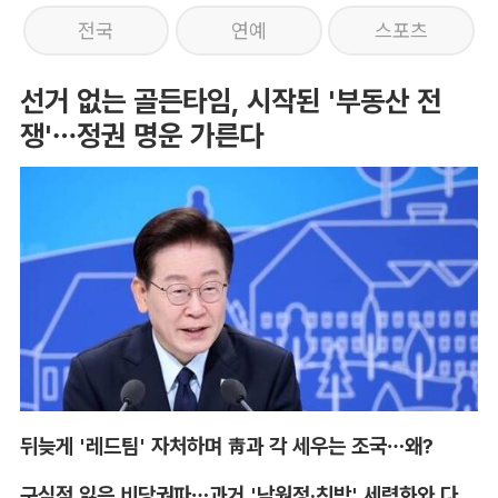
전국
연예
스포츠
선거 없는 골든타임, 시작된 '부동산 전
쟁'…정권 명운 가른다
뒤늦게 '레드팀' 자처하며 靑과 각 세우는 조국…왜?
구심점 잃은 비당권파…과거 '남원정·친박' 세력화와 다른 점은