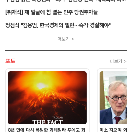
[취재석] 제 얼굴에 침 뱉는 민주 당권주자들
정점식 "김용범, 한국경제의 빌런…즉각 경질해야"
더보기 >
포토
더보기 >
8년 만에 다시 폭발한 과테말라 푸에고 화
미소 지으며 외교