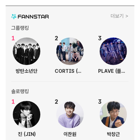
더보기 >
그룹랭킹
1
2
3
방탄소년단
CORTIS (코르티스)
PLAVE (플레이브)
솔로랭킹
1
2
3
진 (JIN)
이찬원
박창근