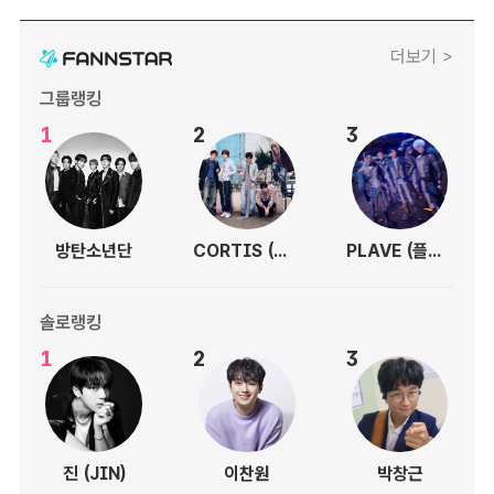
더보기 >
그룹랭킹
1
2
3
방탄소년단
CORTIS (코르티스)
PLAVE (플레이브)
솔로랭킹
1
2
3
진 (JIN)
이찬원
박창근