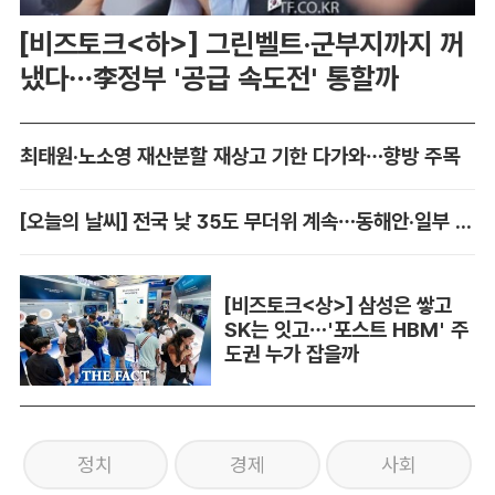
[비즈토크<하>] 그린벨트·군부지까지 꺼
냈다…李정부 '공급 속도전' 통할까
최태원·노소영 재산분할 재상고 기한 다가와…향방 주목
[오늘의 날씨] 전국 낮 35도 무더위 계속…동해안·일부 지역 비
[비즈토크<상>] 삼성은 쌓고
SK는 잇고…'포스트 HBM' 주
도권 누가 잡을까
정치
경제
사회