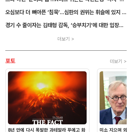
오심보다 더 뼈아픈 ‘침묵’...심판의 권위는 휘슬에 있지 않다 [박순규의 창]
경기 수 줄이자는 김태형 감독, ‘승부치기’에 대한 입장부터 밝혀야 [김대호의 야구생각]
더보기 >
포토
더보기 >
8년 만에 다시 폭발한 과테말라 푸에고 화
미소 지으며 외교