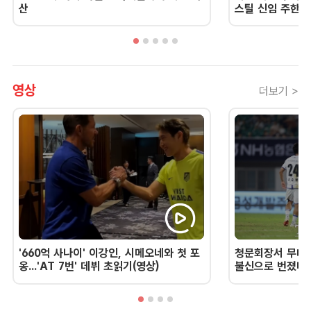
산
스틸 신임 주한 
영상
더보기 >
'660억 사나이' 이강인, 시메오네와 첫 포
청문회장서 무너진
옹...'AT 7번' 데뷔 초읽기(영상)
불신으로 번졌다 