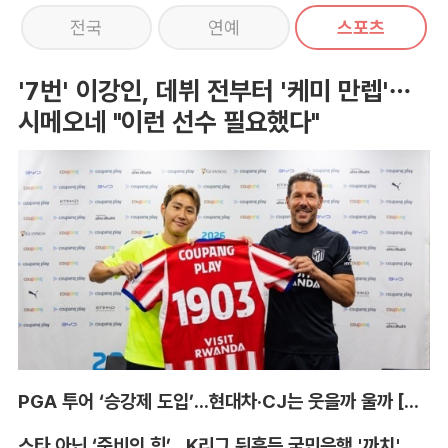
전국
연예
스포츠
'7번' 이강인, 데뷔 전부터 '케미 만렙'…
시메오네 "이런 선수 필요했다"
PGA 투어 ‘승강제 도입’...현대차·CJ는 웃을까 울까 [박호윤의 IN&OUT]
스타 아닌 ‘준비의 힘’...K리그 뒤흔든 국민은행 '까치' 사단 [이영규의 비욘더매치]