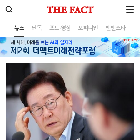
뉴스
단독
포토·영상
오피니언
팬앤스타