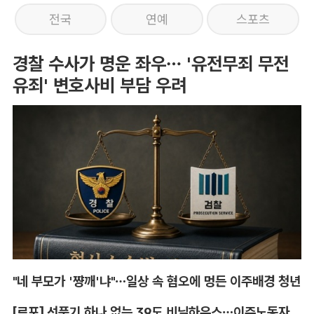
전국
연예
스포츠
경찰 수사가 명운 좌우… '유전무죄 무전
유죄' 변호사비 부담 우려
"네 부모가 '쨩깨'냐"…일상 속 혐오에 멍든 이주배경 청년
[르포] 선풍기 하나 없는 39도 비닐하우스…이주노동자의 '악몽같은 폭염'