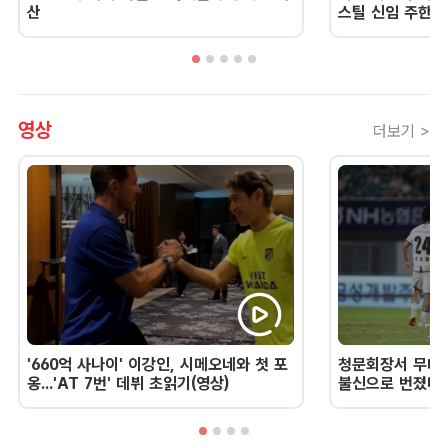
산
스틸 신임 주한 
영상
더보기 >
'660억 사나이' 이강인, 시메오네와 첫 포
청문회장서 무너진
옹...'AT 7번' 데뷔 초읽기(영상)
불신으로 번졌다 