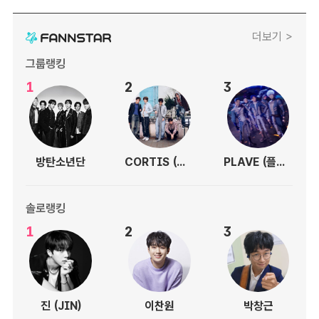
더보기 >
그룹랭킹
1
2
3
방탄소년단
CORTIS (코르티스)
PLAVE (플레이브)
솔로랭킹
1
2
3
진 (JIN)
이찬원
박창근