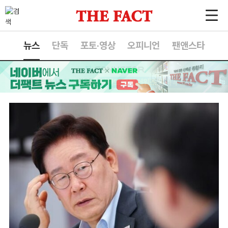
뉴스
단독
포토·영상
오피니언
팬앤스타