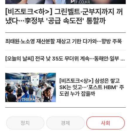
[비즈토크<하>] 그린벨트·군부지까지 꺼
냈다…李정부 '공급 속도전' 통할까
최태원·노소영 재산분할 재상고 기한 다가와…향방 주목
[오늘의 날씨] 전국 낮 35도 무더위 계속…동해안·일부 지역 비
[비즈토크<상>] 삼성은 쌓고
SK는 잇고…'포스트 HBM' 주
도권 누가 잡을까
정치
경제
사회