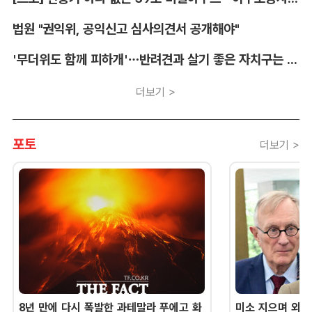
법원 "권익위, 공익신고 심사의견서 공개해야"
'무더위도 함께 피하개'…반려견과 살기 좋은 자치구는 어디
더보기 >
포토
더보기 >
8년 만에 다시 폭발한 과테말라 푸에고 화
미소 지으며 외교