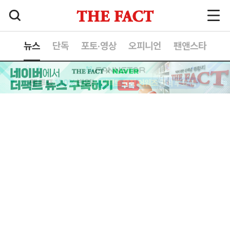
뉴스
단독
포토·영상
오피니언
팬앤스타