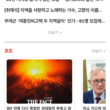
[취재석] 지역을 사랑하고 노래하는 가수, 고향의 이름을 남긴다
부여군 '여흥민씨고택 두 지역살이' 인기…81명 모집에 712명 몰려
더보기 >
포토
더보기 >
8년 만에 다시 폭발한 과테말라 푸에고 화
미소 지으며 외교