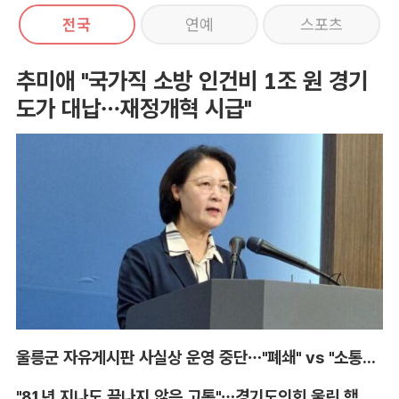
전국
연예
스포츠
추미애 "국가직 소방 인건비 1조 원 경기
도가 대납…재정개혁 시급"
울릉군 자유게시판 사실상 운영 중단…"폐쇄" vs "소통창구 지켜야"
"81년 지나도 끝나지 않은 고통"…경기도의회 울린 핵 피해자의 증언