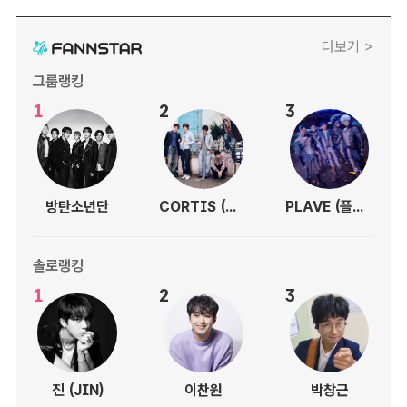
더보기 >
그룹랭킹
1
2
3
방탄소년단
CORTIS (코르티스)
PLAVE (플레이브)
솔로랭킹
1
2
3
진 (JIN)
이찬원
박창근