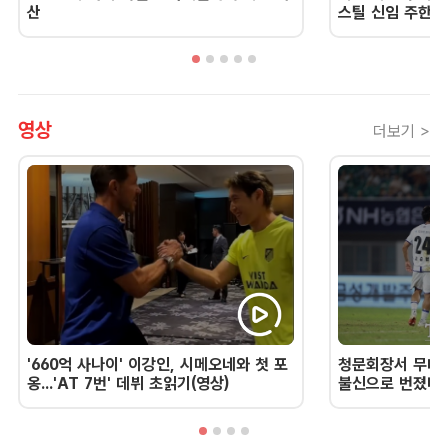
산
스틸 신임 주한 
영상
더보기 >
'660억 사나이' 이강인, 시메오네와 첫 포
청문회장서 무너진
옹...'AT 7번' 데뷔 초읽기(영상)
불신으로 번졌다 