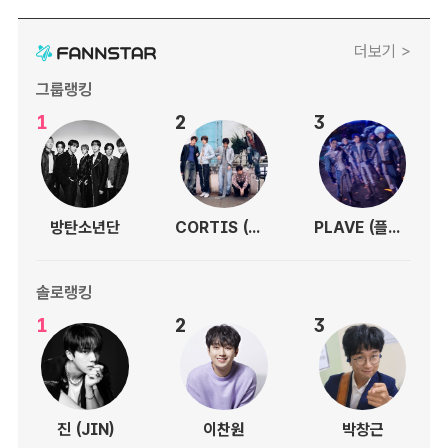
더보기 >
그룹랭킹
1
2
3
방탄소년단
CORTIS (코르티스)
PLAVE (플레이브)
솔로랭킹
1
2
3
진 (JIN)
이찬원
박창근