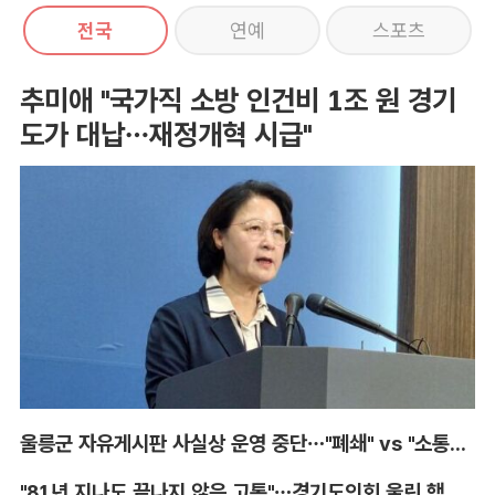
전국
연예
스포츠
추미애 "국가직 소방 인건비 1조 원 경기
도가 대납…재정개혁 시급"
울릉군 자유게시판 사실상 운영 중단…"폐쇄" vs "소통창구 지켜야"
"81년 지나도 끝나지 않은 고통"…경기도의회 울린 핵 피해자의 증언