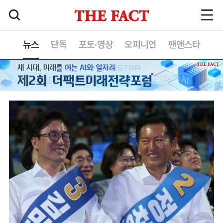
뉴스
단독
포토·영상
오피니언
팬앤스타