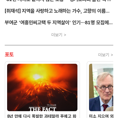
[취재석] 지역을 사랑하고 노래하는 가수, 고향의 이름을 남긴다
부여군 '여흥민씨고택 두 지역살이' 인기…81명 모집에 712명 몰려
더보기 >
포토
더보기 >
8년 만에 다시 폭발한 과테말라 푸에고 화
미소 지으며 외교