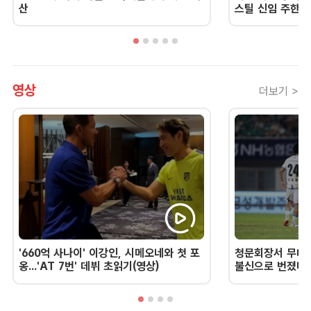
산
스틸 신임 주한 
영상
더보기 >
'660억 사나이' 이강인, 시메오네와 첫 포
청문회장서 무너진
옹...'AT 7번' 데뷔 초읽기(영상)
불신으로 번졌다 