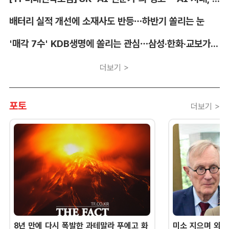
배터리 실적 개선에 소재사도 반등…하반기 쏠리는 눈
'매각 7수' KDB생명에 쏠리는 관심…삼성·한화·교보가 주목하는 이유
더보기 >
포토
더보기 >
8년 만에 다시 폭발한 과테말라 푸에고 화
미소 지으며 외교