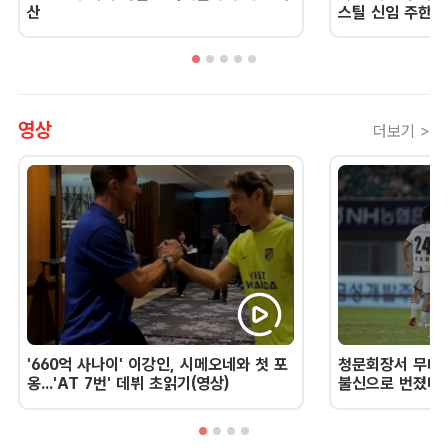
산
스틸 신임 주한 
영상
더보기 >
'660억 사나이' 이강인, 시메오네와 첫 포
청문회장서 무너진
옹...'AT 7번' 데뷔 초읽기(영상)
불신으로 번졌다 