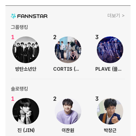
더보기 >
그룹랭킹
1
2
3
방탄소년단
CORTIS (코르티스)
PLAVE (플레이브)
솔로랭킹
1
2
3
진 (JIN)
이찬원
박창근