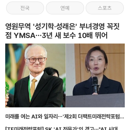
전국
연예
스포츠
영원무역 '성기학·성래은' 부녀경영 꼭짓
점 YMSA…3년 새 보수 10배 뛰어
미래를 여는 AI와 일자리…'제2회 더팩트미래전략포럼' 참가 신청
[TF미래전략포럼] SK 'AI 전문가'의 경고…"AI 시대, 인재 격차 더 커진다"