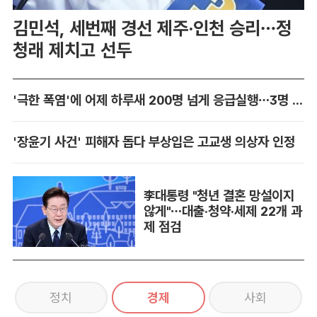
김민석, 세번째 경선 제주·인천 승리…정
청래 제치고 선두
'극한 폭염'에 어제 하루새 200명 넘게 응급실행…3명 사망
'장윤기 사건' 피해자 돕다 부상입은 고교생 의상자 인정
李대통령 "청년 결혼 망설이지
않게"…대출·청약·세제 22개 과
제 점검
정치
경제
사회