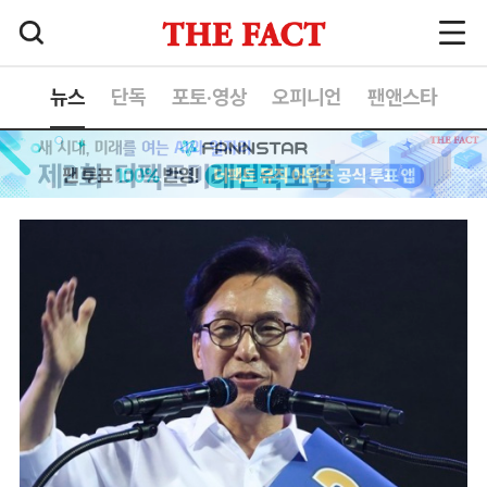
뉴스
단독
포토·영상
오피니언
팬앤스타