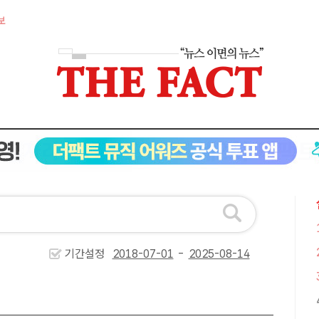
보
기간설정
-