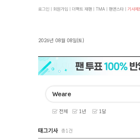
로그인
|
회원가입
|
더팩트 재팬
|
TMA
|
팬앤스타
|
기사제
2026년 08월 08일(토)
전체
1년
1달
태그기사
총1건