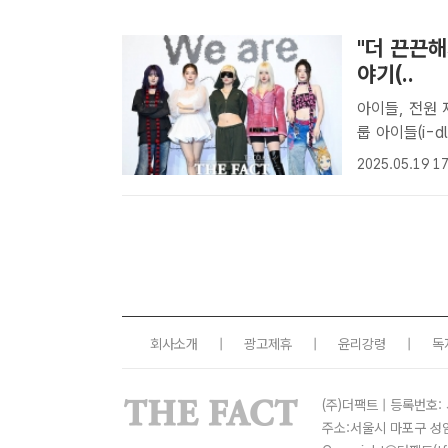
"더 끈끈해
야기(..
아이들, 전원 
룹 아이들(i-
서울 강남구 조
2025.05.19 17
념 기자간담회를
회사소개
|
광고제휴
|
윤리강령
|
독
(주)더팩트 | 등록번호: 
주소:서울시 마포구 성