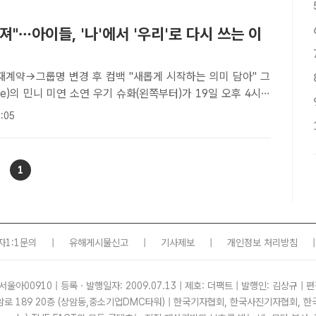
져"…아이들, '나'에서 '우리'로 다시 쓰는 이
재계약→그룹명 변경 후 컴백 "새롭게 시작하는 의미 담아" 그
dle)의 민니 미연 소연 우기 슈화(왼쪽부터)가 19일 오후 4시
선팰리스 강남에서 미니 8집 앨범 'We are(위 아)' 발매 기
:05
 개최했다. /서예원 기자[더팩트ㅣ최수..
1
자1:1문의
|
유해게시물신고
|
기사제보
|
개인정보 처리방침
|
서울아00910 | 등록ㆍ발행일자: 2009.07.13 | 제호: 더팩트 | 발행인: 김상규 | 편
암로 189 20층 (상암동,중소기업DMC타워) | 한국기자협회, 한국사진기자협회,