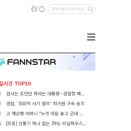
실시간 TOP10
1
검사는 조언만 하라는 대통령…검찰청 폐지 앞둔 합수본 '딜레마'
2
경찰, '300억 사기 혐의' 차가원 구속 송치
3
고 채상병 어머니 "누가 마음 놓고 군대 보내겠나"…임성근 징역 3년에 분통
4
[르포] 선풍기 하나 없는 39도 비닐하우스…'폭염 악몽' 꾸는 이주노동자