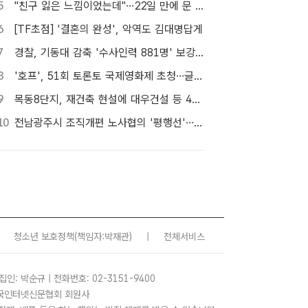
5
"친구 잃은 느낌이었는데"…22일 만에 문 연 홈플러스 가보니[TF현장]
6
[TF초점] '결혼의 완성', 악역도 김대명답게
7
경찰, 기동대 감축 '수사인력 881명' 보강…9월 초까지 상피제 시행
8
'호프', 51회 토론토 국제영화제 초청…글로벌 행보 계속
9
목동8단지, 재건축 현설에 대우건설 등 4곳…경쟁 입찰 성사될까
10
전남광주시 조직개편 노사협의 '평행선'…핵심부서 배치 결론 못 내
청소년 보호정책
(책임자:박재관)
|
전체서비스
집인: 박순규 | 전화번호: 02-3151-9400
 한국인터넷신문협회 회원사