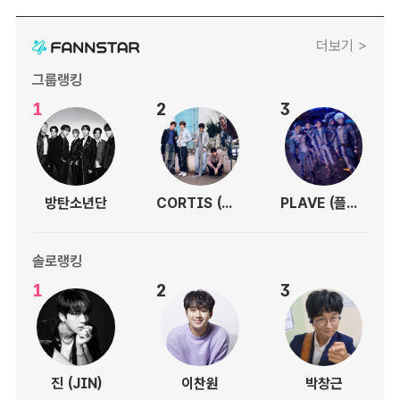
더보기 >
그룹랭킹
1
2
3
방탄소년단
CORTIS (코르티스)
PLAVE (플레이브)
솔로랭킹
1
2
3
진 (JIN)
이찬원
박창근