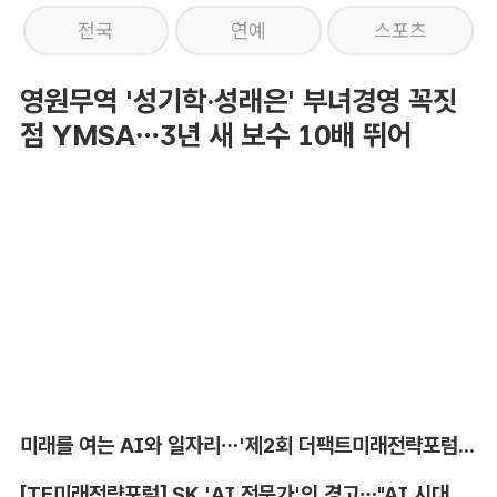
전국
연예
스포츠
영원무역 '성기학·성래은' 부녀경영 꼭짓
점 YMSA…3년 새 보수 10배 뛰어
미래를 여는 AI와 일자리…'제2회 더팩트미래전략포럼' 참가 신청
[TF미래전략포럼] SK 'AI 전문가'의 경고…"AI 시대, 인재 격차 더 커진다"