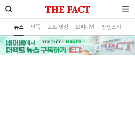
뉴스
단독
포토·영상
오피니언
팬앤스타