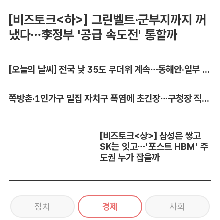
[비즈토크<하>] 그린벨트·군부지까지 꺼
냈다…李정부 '공급 속도전' 통할까
[오늘의 날씨] 전국 낮 35도 무더위 계속…동해안·일부 지역 비
쪽방촌·1인가구 밀집 자치구 폭염에 초긴장…구청장 직접 챙긴다
[비즈토크<상>] 삼성은 쌓고
SK는 잇고…'포스트 HBM' 주
도권 누가 잡을까
정치
경제
사회