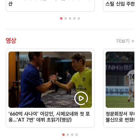
산
스틸 신임 주한 
영상
더보기 >
'660억 사나이' 이강인, 시메오네와 첫 포
청문회장서 무너진
옹...'AT 7번' 데뷔 초읽기(영상)
불신으로 번졌다 