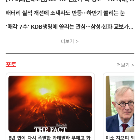
배터리 실적 개선에 소재사도 반등…하반기 쏠리는 눈
'매각 7수' KDB생명에 쏠리는 관심…삼성·한화·교보가 주목하는 이유
더보기 >
포토
더보기 >
8년 만에 다시 폭발한 과테말라 푸에고 화
미소 지으며 외교