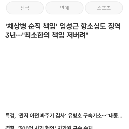
전국
연예
스포츠
'채상병 순직 책임' 임성근 항소심도 징역
3년…"최소한의 책임 저버려"
특검, '관저 이전 봐주기 감사' 유병호 구속기소…”대통령실 청탁받아“
경찰, '300억 사기 혐의' 차가원 구속 송치