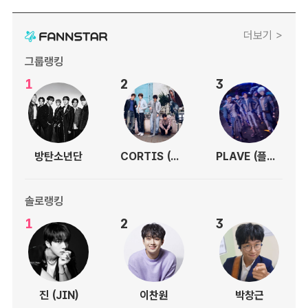
더보기 >
그룹랭킹
1
2
3
방탄소년단
CORTIS (코르티스)
PLAVE (플레이브)
솔로랭킹
1
2
3
진 (JIN)
이찬원
박창근