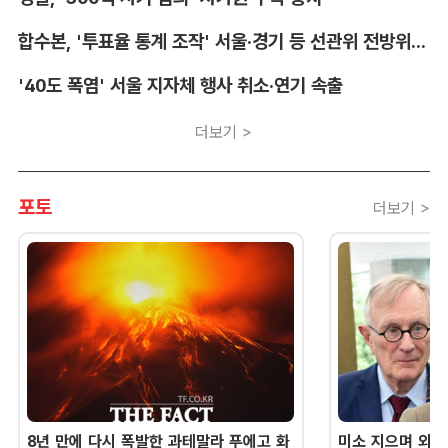
합수본, '투표율 통계 조작' 서울·경기 등 선관위 전방위 압수수색
'40도 폭염' 서울 지자체 행사 취소·연기 속출
더보기 >
포토
더보기 >
8년 만에 다시 폭발한 과테말라 푸에고 화
미소 지으며 외교