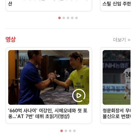
산
스틸 신임 주한 
영상
더보기 >
'660억 사나이' 이강인, 시메오네와 첫 포
청문회장서 무너진
옹...'AT 7번' 데뷔 초읽기(영상)
불신으로 번졌다 