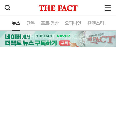
뉴스
단독
포토·영상
오피니언
팬앤스타