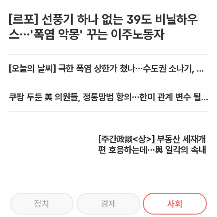
[르포] 선풍기 하나 없는 39도 비닐하우
스…'폭염 악몽' 꾸는 이주노동자
[오늘의 날씨] 극한 폭염 상한가 쳤나…수도권 소나기, 동해안에 폭우
쿠팡 두둔 美 의원들, 정통망법 항의…한미 관계 변수 될까
[주간政談<상>] 부동산 세재개
편 호응하는데…與 일각의 속내
정치
경제
사회