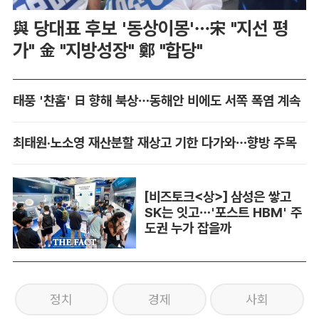
與 당대표 후보 '동상이몽'…宋 "지선 평
가" 金 "지방성장" 鄭 "합당"
태풍 '찬홈' 日 향해 북상…동해안 비에도 서쪽 폭염 계속
최태원·노소영 재산분할 재상고 기한 다가와…향방 주목
[비즈토크<상>] 삼성은 쌓고
SK는 잇고…'포스트 HBM' 주
도권 누가 잡을까
정치
경제
사회