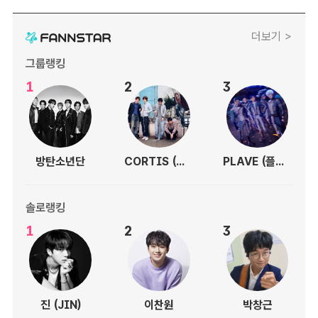
더보기 >
그룹랭킹
1
2
3
방탄소년단
CORTIS (코르티스)
PLAVE (플레이브)
솔로랭킹
1
2
3
진 (JIN)
이찬원
박창근