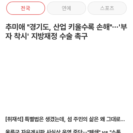
전국
연예
스포츠
추미애 "경기도, 산업 키울수록 손해"…'부
자 착시' 지방재정 수술 촉구
[취재석] 특별법은 생겼는데, 섬 주민의 삶은 왜 그대로인가
울릉군 자유게시판 사실상 운영 중단…"폐쇄" vs "소통창구 지켜야"