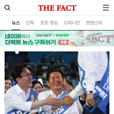
뉴스
단독
포토·영상
오피니언
팬앤스타