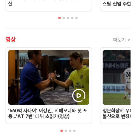
산
스틸 신임 주한 
영상
더보기 >
'660억 사나이' 이강인, 시메오네와 첫 포
청문회장서 무너진
옹...'AT 7번' 데뷔 초읽기(영상)
불신으로 번졌다 