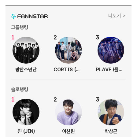
더보기 >
그룹랭킹
1
2
3
방탄소년단
CORTIS (코르티스)
PLAVE (플레이브)
솔로랭킹
1
2
3
진 (JIN)
이찬원
박창근