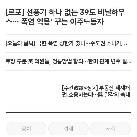
[르포] 선풍기 하나 없는 39도 비닐하우
스…'폭염 악몽' 꾸는 이주노동자
[오늘의 날씨] 극한 폭염 상한가 쳤나…수도권 소나기, 동해안에 폭우
쿠팡 두둔 美 의원들, 정통망법 항의…한미 관계 변수 될까
[주간政談<상>] 부동산 세재개
편 호응하는데…與 일각의 속내
정치
경제
사회