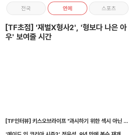
전국
연예
스포츠
[TF초점] '재벌X형사2', '형보다 나은 아
우' 보여줄 시간
[TF인터뷰] 키스오브라이프 "과시하기 위한 섹시 아닌 당당함"
'메이드 인 코리아 시즌2' 정우성, 9년 만에 복수 재개