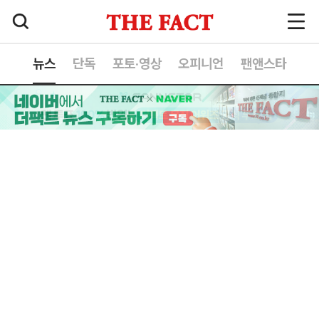
뉴스
단독
포토·영상
오피니언
팬앤스타