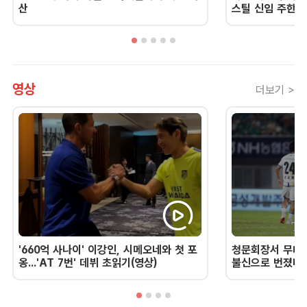
산
스틸 신임 주한 
영상
더보기 >
'660억 사나이' 이강인, 시메오네와 첫 포
청문회장서 무너진
옹...'AT 7번' 데뷔 초읽기(영상)
불신으로 번졌다 