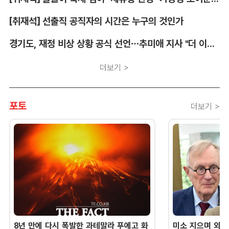
[취재석] 선출직 공직자의 시간은 누구의 것인가
경기도, 재정 비상 상황 공식 선언…추미애 지사 "더 이상 끌어다 쓸 재원 없어"
더보기 >
포토
더보기 >
8년 만에 다시 폭발한 과테말라 푸에고 화
미소 지으며 외교