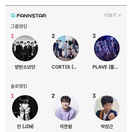
더보기 >
그룹랭킹
1
2
3
방탄소년단
CORTIS (코르티스)
PLAVE (플레이브)
솔로랭킹
1
2
3
진 (JIN)
이찬원
박창근