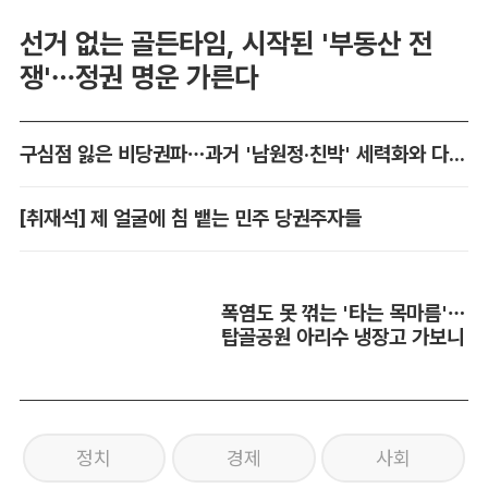
선거 없는 골든타임, 시작된 '부동산 전
쟁'…정권 명운 가른다
구심점 잃은 비당권파…과거 '남원정·친박' 세력화와 다른 점은
[취재석] 제 얼굴에 침 뱉는 민주 당권주자들
폭염도 못 꺾는 '타는 목마름'…
탑골공원 아리수 냉장고 가보니
정치
경제
사회