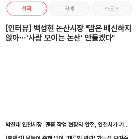
전국
연예
스포츠
[인터뷰] 백성현 논산시장 "땀은 배신하지
않아…'사람 모이는 논산' 만들겠다"
박찬대 인천시장 "맨홀 작업 현장의 안전, 인천시가 가장 앞장서겠다"
[취재석] 물놀이 축제 넘어 '체류형 관광' 가능성 보여준 안동 水페스타