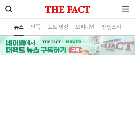
뉴스
단독
포토·영상
오피니언
팬앤스타