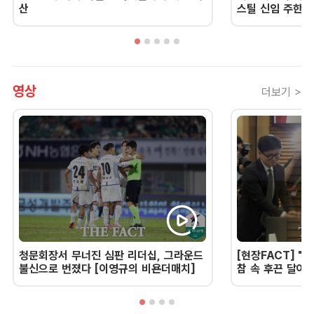
산
스틸 신임 주한 
영상
더보기 >
청문회장서 무너진 심판 리더십, 그라운드
[현장FACT] "한
불신으로 번졌다 [이영규의 비욘더매치]
참 속 후끈 달아