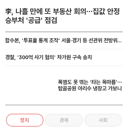
李, 나흘 만에 또 부동산 회의…집값 안정
승부처 '공급' 점검
합수본, '투표율 통계 조작' 서울·경기 등 선관위 전방위 압수수색
경찰, '300억 사기 혐의' 차가원 구속 송치
폭염도 못 꺾는 '타는 목마름'…
탑골공원 아리수 냉장고 가보니
정치
경제
사회