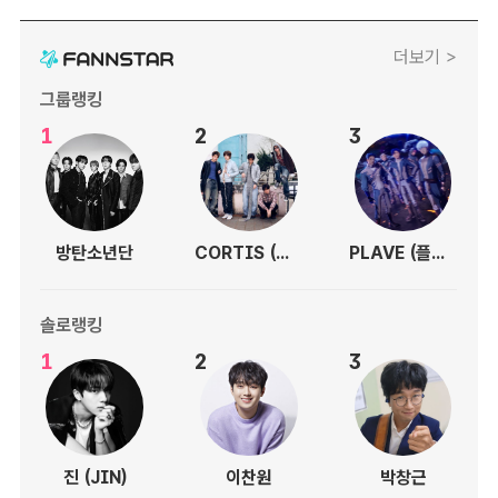
더보기 >
그룹랭킹
1
2
3
방탄소년단
CORTIS (코르티스)
PLAVE (플레이브)
솔로랭킹
1
2
3
진 (JIN)
이찬원
박창근