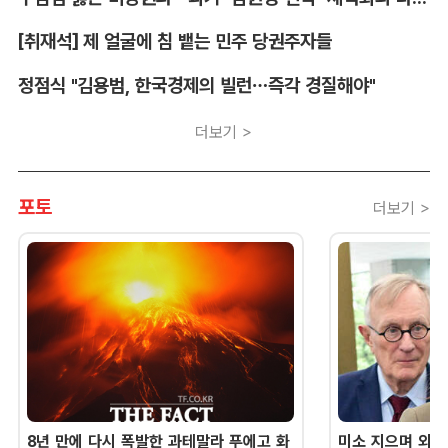
[취재석] 제 얼굴에 침 뱉는 민주 당권주자들
정점식 "김용범, 한국경제의 빌런…즉각 경질해야"
더보기 >
포토
더보기 >
8년 만에 다시 폭발한 과테말라 푸에고 화
미소 지으며 외교