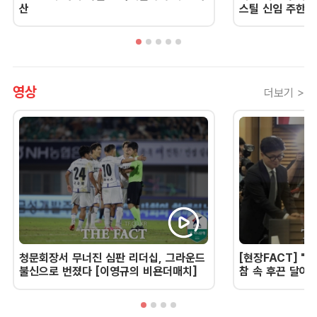
산
스틸 신임 주한 
영상
더보기 >
청문회장서 무너진 심판 리더십, 그라운드
[현장FACT] "한
불신으로 번졌다 [이영규의 비욘더매치]
참 속 후끈 달아