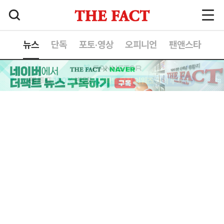
뉴스
단독
포토·영상
오피니언
팬앤스타