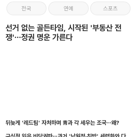
전국
연예
스포츠
선거 없는 골든타임, 시작된 '부동산 전
쟁'…정권 명운 가른다
뒤늦게 '레드팀' 자처하며 靑과 각 세우는 조국…왜?
구심점 잃은 비당권파…과거 '남원정·친박' 세력화와 다른 점은