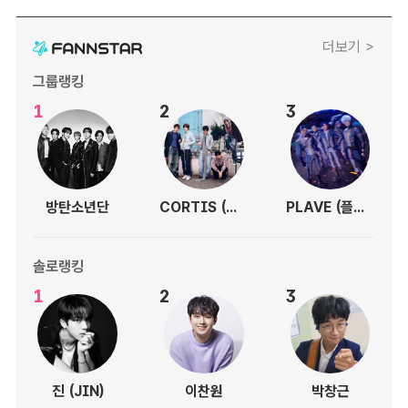
더보기 >
그룹랭킹
1
2
3
방탄소년단
CORTIS (코르티스)
PLAVE (플레이브)
솔로랭킹
1
2
3
진 (JIN)
이찬원
박창근