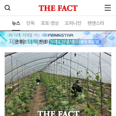
뉴스
단독
포토·영상
오피니언
팬앤스타