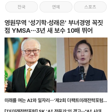
전국
연예
스포츠
영원무역 '성기학·성래은' 부녀경영 꼭짓
점 YMSA…3년 새 보수 10배 뛰어
미래를 여는 AI와 일자리…'제2회 더팩트미래전략포럼' 참가 신청
[TF미래전략포럼] SK 'AI 전문가'의 경고…"AI 시대, 인재 격차 더 커진다"