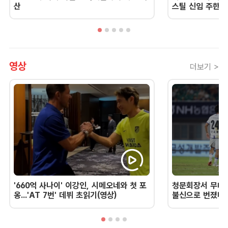
산
스틸 신임 주한 
영상
더보기 >
'660억 사나이' 이강인, 시메오네와 첫 포
청문회장서 무너진
옹...'AT 7번' 데뷔 초읽기(영상)
불신으로 번졌다 