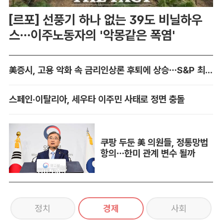
[르포] 선풍기 하나 없는 39도 비닐하우
스…이주노동자의 '악몽같은 폭염'
美증시, 고용 악화 속 금리인상론 후퇴에 상승…S&P 최고치 경신
스페인·이탈리아, 세우타 이주민 사태로 정면 충돌
쿠팡 두둔 美 의원들, 정통망법
항의…한미 관계 변수 될까
정치
경제
사회