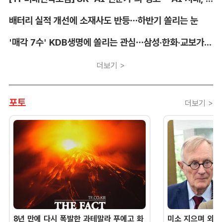
배터리 실적 개선에 소재사도 반등…하반기 쏠리는 눈
'매각 7수' KDB생명에 쏠리는 관심…삼성·한화·교보가 주목하는 이유
더보기 >
포토
더보기 >
8년 만에 다시 폭발한 과테말라 푸에고 화
미소 지으며 외교