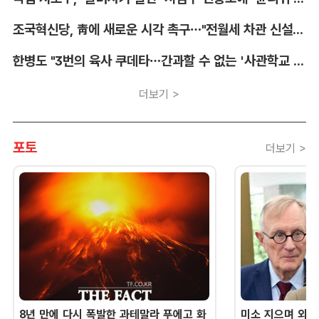
조국혁신당, 靑에 새로운 시각 촉구…"전월세 차관 신설해야"
한병도 "3번의 육사 쿠데타…간과할 수 없는 '사관학교 통합' 명분"
더보기 >
포토
더보기 >
8년 만에 다시 폭발한 과테말라 푸에고 화
미소 지으며 외교