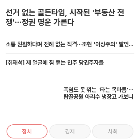
선거 없는 골든타임, 시작된 '부동산 전
쟁'…정권 명운 가른다
소통 원활하다며 전례 없는 직격…조현 '이상주의' 발언 논란
[취재석] 제 얼굴에 침 뱉는 민주 당권주자들
폭염도 못 꺾는 '타는 목마름'…
탑골공원 아리수 냉장고 가보니
정치
경제
사회