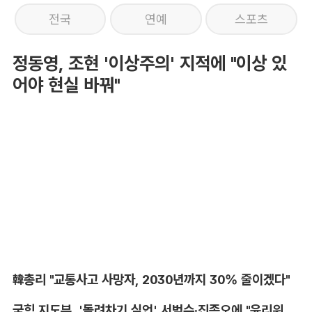
전국
연예
스포츠
정동영, 조현 '이상주의' 지적에 "이상 있
어야 현실 바꿔"
韓총리 "교통사고 사망자, 2030년까지 30% 줄이겠다"
국힘 지도부, '돌려차기 실언' 서범수·진종오에 "윤리위 엄중 조치"