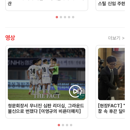
산
스틸 신임 주한 
영상
더보기 >
청문회장서 무너진 심판 리더십, 그라운드
[현장FACT] "한
불신으로 번졌다 [이영규의 비욘더매치]
참 속 후끈 달아