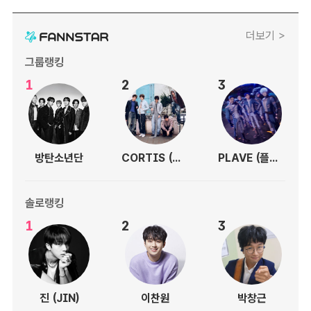
더보기 >
그룹랭킹
1
2
3
방탄소년단
CORTIS (코르티스)
PLAVE (플레이브)
솔로랭킹
1
2
3
진 (JIN)
이찬원
박창근