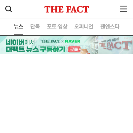
뉴스
단독
포토·영상
오피니언
팬앤스타