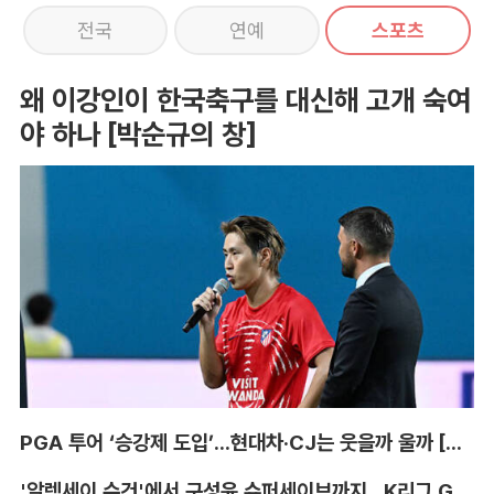
전국
연예
스포츠
왜 이강인이 한국축구를 대신해 고개 숙여
야 하나 [박순규의 창]
PGA 투어 ‘승강제 도입’...현대차·CJ는 웃을까 울까 [박호윤의 IN&OUT]
'알렉세이 수건'에서 구성윤 슈퍼세이브까지...K리그 GK '상전벽해' [이영규의 비욘더매치]