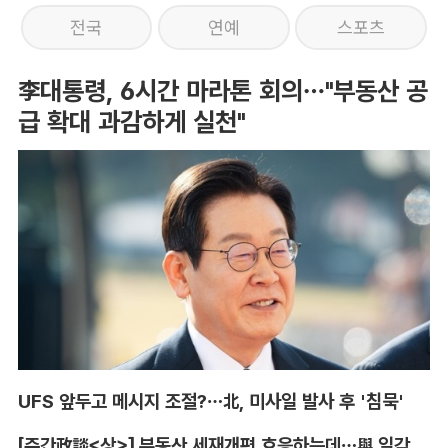
전국
연예
스포츠
李대통령, 6시간 마라톤 회의…"부동산 공
급 확대 과감하게 실천"
UFS 앞두고 메시지 조절?…北, 미사일 발사 후 '침묵'
[주간政談<상>] 부동산 세재개편 호응하는데…與 일각의 속내