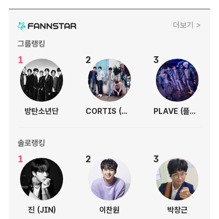
더보기 >
그룹랭킹
1
2
3
방탄소년단
CORTIS (코르티스)
PLAVE (플레이브)
솔로랭킹
1
2
3
진 (JIN)
이찬원
박창근