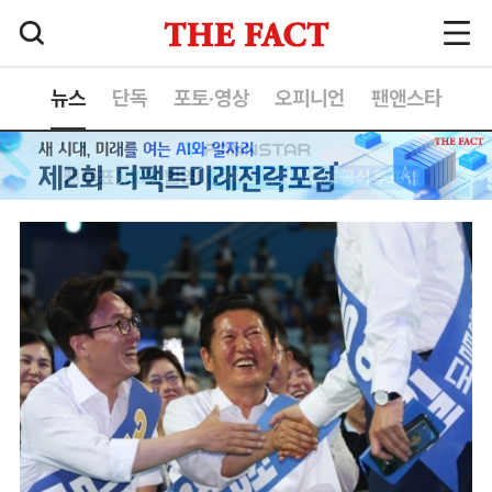
뉴스
단독
포토·영상
오피니언
팬앤스타