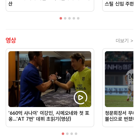
산
스틸 신임 주한 
영상
더보기 >
'660억 사나이' 이강인, 시메오네와 첫 포
청문회장서 무너진
옹...'AT 7번' 데뷔 초읽기(영상)
불신으로 번졌다 