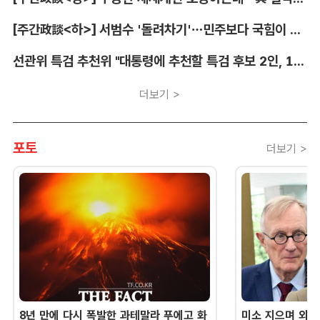
[주간政談<하>] 서범수 '돌려차기'…민주보다 국힘이 더 발끈
선관위 특검 추천위 "대통령에 추천할 특검 후보 2인, 14일 확정"
더보기 >
포토
더보기 >
8년 만에 다시 폭발한 과테말라 푸에고 화
미소 지으며 외교