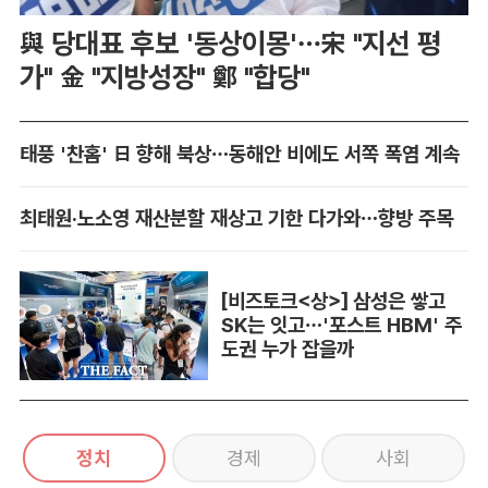
與 당대표 후보 '동상이몽'…宋 "지선 평
가" 金 "지방성장" 鄭 "합당"
태풍 '찬홈' 日 향해 북상…동해안 비에도 서쪽 폭염 계속
최태원·노소영 재산분할 재상고 기한 다가와…향방 주목
[비즈토크<상>] 삼성은 쌓고
SK는 잇고…'포스트 HBM' 주
도권 누가 잡을까
정치
경제
사회