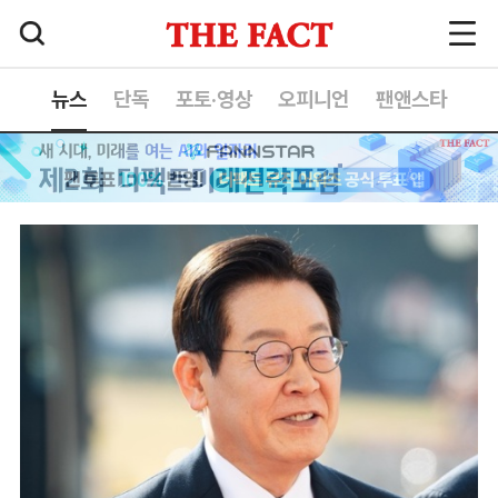
뉴스
단독
포토·영상
오피니언
팬앤스타