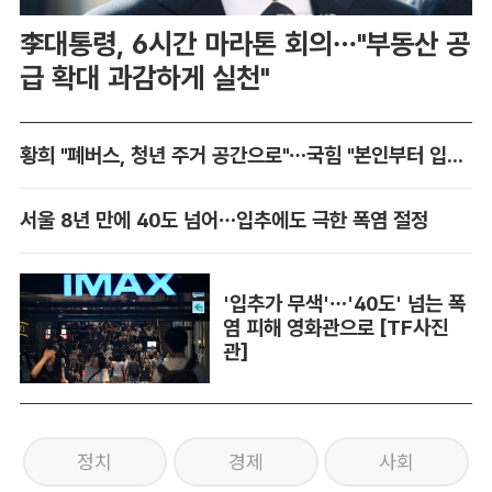
李대통령, 6시간 마라톤 회의…"부동산 공
급 확대 과감하게 실천"
황희 "폐버스, 청년 주거 공간으로"…국힘 "본인부터 입주하라"
서울 8년 만에 40도 넘어…입추에도 극한 폭염 절정
'입추가 무색'…'40도' 넘는 폭
염 피해 영화관으로 [TF사진
관]
정치
경제
사회