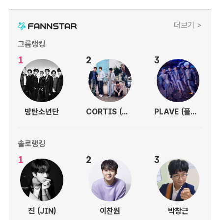
더보기 >
그룹랭킹
1
2
3
방탄소년단
CORTIS (코르티스)
PLAVE (플레이브)
솔로랭킹
1
2
3
진 (JIN)
이찬원
박창근