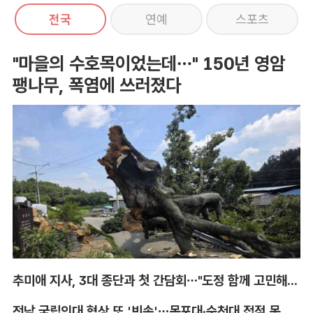
전국
연예
스포츠
"마을의 수호목이었는데…" 150년 영암
팽나무, 폭염에 쓰러졌다
추미애 지사, 3대 종단과 첫 간담회…"도정 함께 고민해달라"
전남 국립의대 협상 또 '빈손'…목포대·순천대 접점 못 찾아