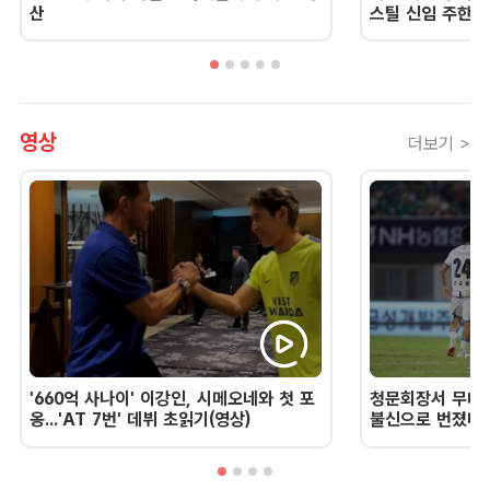
산
스틸 신임 주한 
영상
더보기 >
'660억 사나이' 이강인, 시메오네와 첫 포
청문회장서 무너진
옹...'AT 7번' 데뷔 초읽기(영상)
불신으로 번졌다 