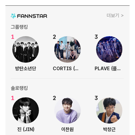
더보기 >
그룹랭킹
1
2
3
방탄소년단
CORTIS (코르티스)
PLAVE (플레이브)
솔로랭킹
1
2
3
진 (JIN)
이찬원
박창근