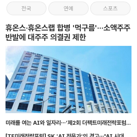
전국
연예
스포츠
휴온스·휴온스랩 합병 '먹구름'···소액주주
반발에 대주주 의결권 제한
미래를 여는 AI와 일자리…'제2회 더팩트미래전략포럼' 참가 신청
[TF미래전략포럼] SK 'AI 전문가'의 경고…"AI 시대, 인재 격차 더 커진다"