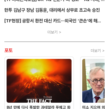
한투 김남구 장남 김동윤, 대리에서 상무로 초고속 승진
[TF현장] 공항서 환전 대신 카드…외국인 '큰손'에 해외카드 매입 시장 쑥
더보기 >
포토
더보기 >
8년 만에 다시 폭발한 과테말라 푸에고 화
미소 지으며 외교