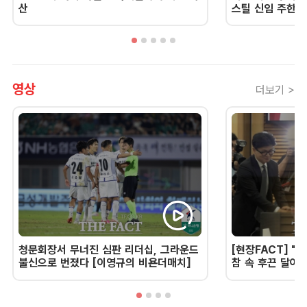
산
스틸 신임 주한 
영상
더보기 >
청문회장서 무너진 심판 리더십, 그라운드
[현장FACT] "한
불신으로 번졌다 [이영규의 비욘더매치]
참 속 후끈 달아