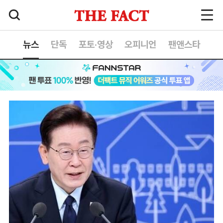
뉴스
단독
포토·영상
오피니언
팬앤스타