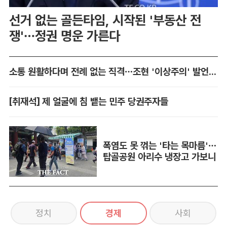
선거 없는 골든타임, 시작된 '부동산 전
쟁'…정권 명운 가른다
소통 원활하다며 전례 없는 직격…조현 '이상주의' 발언 논란
[취재석] 제 얼굴에 침 뱉는 민주 당권주자들
폭염도 못 꺾는 '타는 목마름'…
탑골공원 아리수 냉장고 가보니
정치
경제
사회