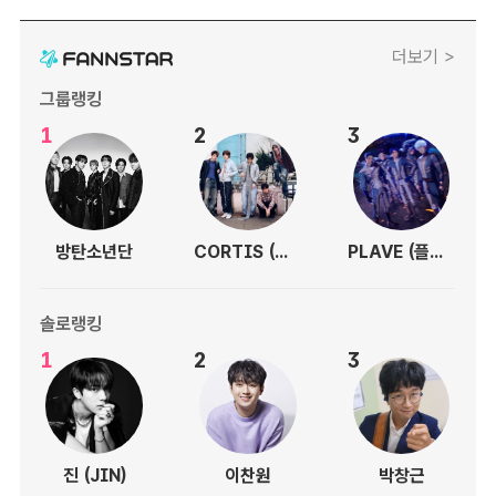
더보기 >
그룹랭킹
1
2
3
방탄소년단
CORTIS (코르티스)
PLAVE (플레이브)
솔로랭킹
1
2
3
진 (JIN)
이찬원
박창근