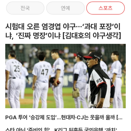
전국
연예
스포츠
시험대 오른 염경엽 야구…‘과대 포장’이
냐, ‘진짜 명장’이냐 [김대호의 야구생각]
PGA 투어 ‘승강제 도입’...현대차·CJ는 웃을까 울까 [박호윤의 IN&OUT]
스타 아닌 ‘준비의 힘’...K리그 뒤흔든 국민은행 '까치' 사단 [이영규의 비욘더매치]