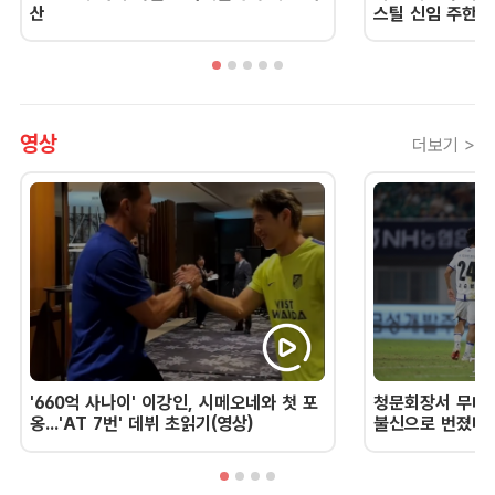
산
스틸 신임 주한 
영상
더보기 >
'660억 사나이' 이강인, 시메오네와 첫 포
청문회장서 무너진
옹...'AT 7번' 데뷔 초읽기(영상)
불신으로 번졌다 