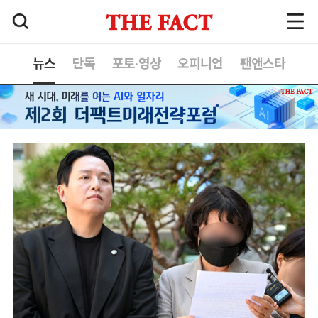
뉴스
단독
포토·영상
오피니언
팬앤스타