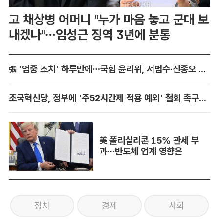
고 채상병 어머니 "누가 마음 놓고 군대 보
내겠나"…임성근 징역 3년에 분통
張 '엄중 조치' 하루만에…국힘 윤리위, 서범수·진종오 징계 착수
조국혁신당, 정부에 '주52시간제 적용 예외' 철회 촉구…"흥정 대상 아냐"
美 폴리실리콘 15% 관세 부
과…반도체 업계 영향은
정치
경제
사회