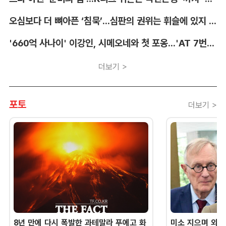
오심보다 더 뼈아픈 ‘침묵’...심판의 권위는 휘슬에 있지 않다 [박순규의 창]
'660억 사나이' 이강인, 시메오네와 첫 포옹...'AT 7번' 데뷔 초읽기
더보기 >
포토
더보기 >
8년 만에 다시 폭발한 과테말라 푸에고 화
미소 지으며 외교