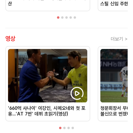
산
스틸 신임 주한 
영상
더보기 >
'660억 사나이' 이강인, 시메오네와 첫 포
청문회장서 무너진
옹...'AT 7번' 데뷔 초읽기(영상)
불신으로 번졌다 