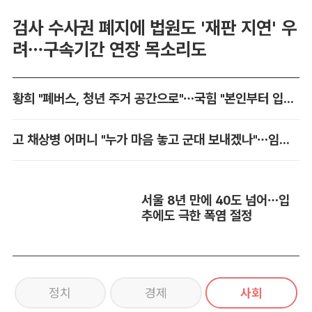
검사 수사권 폐지에 법원도 '재판 지연' 우
려…구속기간 연장 목소리도
황희 "폐버스, 청년 주거 공간으로"…국힘 "본인부터 입주하라"
고 채상병 어머니 "누가 마음 놓고 군대 보내겠나"…임성근 징역 3년에 분통
서울 8년 만에 40도 넘어…입
추에도 극한 폭염 절정
정치
경제
사회