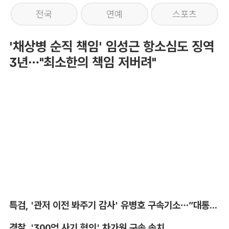
전국
연예
스포츠
'채상병 순직 책임' 임성근 항소심도 징역
3년…"최소한의 책임 저버려"
특검, '관저 이전 봐주기 감사' 유병호 구속기소…”대통령실 청탁받아“
경찰, '300억 사기 혐의' 차가원 구속 송치