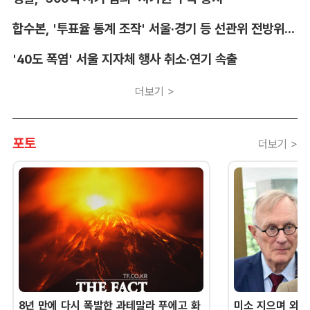
합수본, '투표율 통계 조작' 서울·경기 등 선관위 전방위 압수수색
'40도 폭염' 서울 지자체 행사 취소·연기 속출
더보기 >
포토
더보기 >
8년 만에 다시 폭발한 과테말라 푸에고 화
미소 지으며 외교