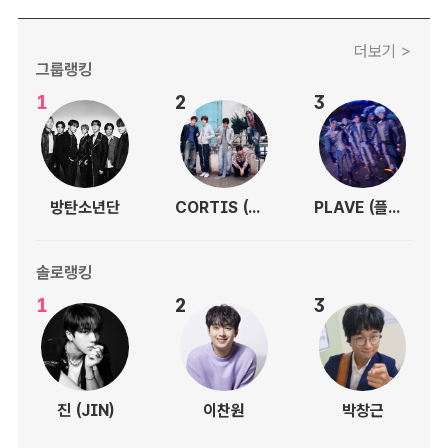
더보기 >
그룹랭킹
1
2
3
방탄소년단
CORTIS (코르티스)
PLAVE (플레이브)
솔로랭킹
1
2
3
진 (JIN)
이찬원
박창근