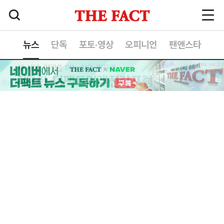
뉴스
단독
포토·영상
오피니언
팬앤스타