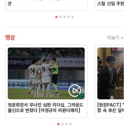
산
스틸 신임 주한 
영상
더보기 >
청문회장서 무너진 심판 리더십, 그라운드
[현장FACT] "한
불신으로 번졌다 [이영규의 비욘더매치]
참 속 후끈 달아