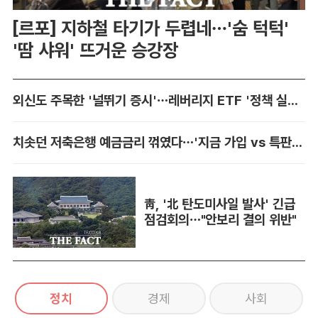
[르포] 지하철 타기가 두렵네…'숨 턱턱'
'땀 샤워' 뜨거운 승강장
외신도 주목한 '널뛰기 증시'…레버리지 ETF '정책 실패' 책임론 공방
치솟던 저축은행 예금금리 꺾였다…'지금 가입 vs 특판 대기' 셈법 복잡
靑, '北 탄도미사일 발사' 긴급
점검회의…"안보리 결의 위반"
정치
경제
사회