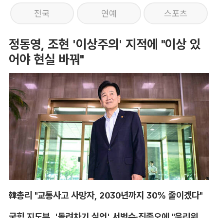
전국
연예
스포츠
정동영, 조현 '이상주의' 지적에 "이상 있
어야 현실 바꿔"
韓총리 "교통사고 사망자, 2030년까지 30% 줄이겠다"
국힘 지도부, '돌려차기 실언' 서범수·진종오에 "윤리위 엄중 조치"