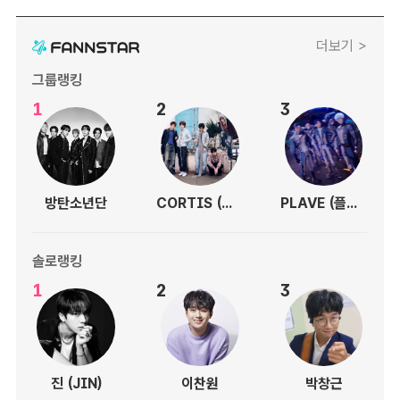
더보기 >
그룹랭킹
1
2
3
방탄소년단
CORTIS (코르티스)
PLAVE (플레이브)
솔로랭킹
1
2
3
진 (JIN)
이찬원
박창근