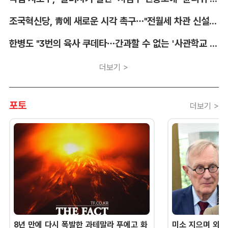
조국혁신당, 靑에 새로운 시각 촉구…"전월세 차관 신설해야"
한병도 "3번의 육사 쿠데타…간과할 수 없는 '사관학교 통합' 명분"
더보기 >
포토
더보기 >
8년 만에 다시 폭발한 과테말라 푸에고 화
미소 지으며 외교