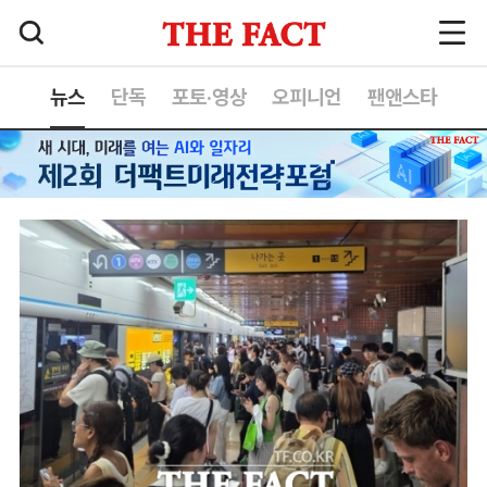
뉴스
단독
포토·영상
오피니언
팬앤스타