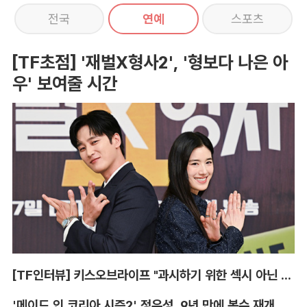
전국
연예
스포츠
[TF초점] '재벌X형사2', '형보다 나은 아
우' 보여줄 시간
[TF인터뷰] 키스오브라이프 "과시하기 위한 섹시 아닌 당당함"
'메이드 인 코리아 시즌2' 정우성, 9년 만에 복수 재개