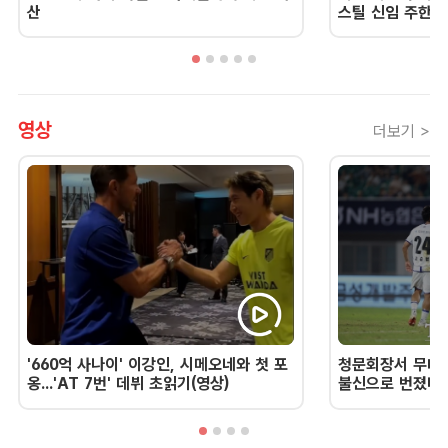
산
스틸 신임 주한 
영상
더보기 >
'660억 사나이' 이강인, 시메오네와 첫 포
청문회장서 무너진
옹...'AT 7번' 데뷔 초읽기(영상)
불신으로 번졌다 