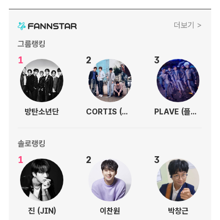
더보기 >
그룹랭킹
1
2
3
방탄소년단
CORTIS (코르티스)
PLAVE (플레이브)
솔로랭킹
1
2
3
진 (JIN)
이찬원
박창근