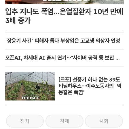
입추 지나도 폭염...온열질환자 10년 만에
3배 증가
'장윤기 사건' 피해자 돕다 부상입은 고교생 의상자 인정
오픈AI, 차세대 AI 출시 연기…"사이버 공격 등 보안 위험"
[르포] 선풍기 하나 없는 39도
비닐하우스…이주노동자의 '악
몽같은 폭염'
정치
경제
사회