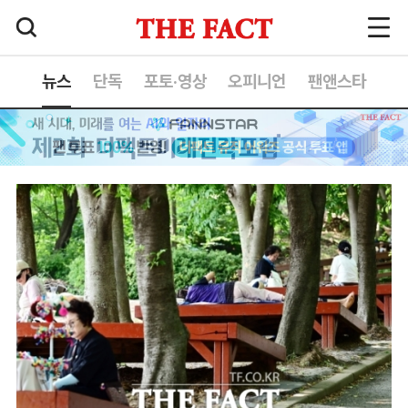
뉴스
단독
포토·영상
오피니언
팬앤스타