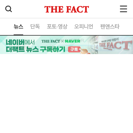
뉴스
단독
포토·영상
오피니언
팬앤스타