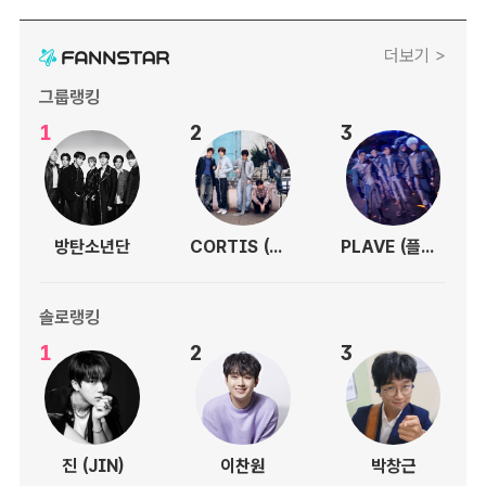
더보기 >
그룹랭킹
1
2
3
방탄소년단
CORTIS (코르티스)
PLAVE (플레이브)
솔로랭킹
1
2
3
진 (JIN)
이찬원
박창근