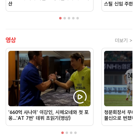
산
스틸 신임 주한 
영상
더보기 >
'660억 사나이' 이강인, 시메오네와 첫 포
청문회장서 무너진
옹...'AT 7번' 데뷔 초읽기(영상)
불신으로 번졌다 