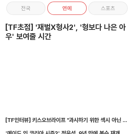
전국
연예
스포츠
[TF초점] '재벌X형사2', '형보다 나은 아
우' 보여줄 시간
[TF인터뷰] 키스오브라이프 "과시하기 위한 섹시 아닌 당당함"
'메이드 인 코리아 시즌2' 정우성, 9년 만에 복수 재개