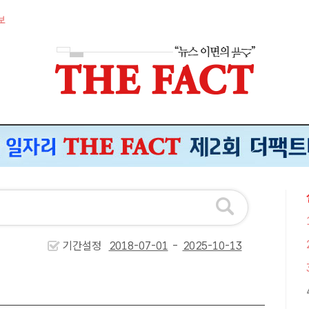
보
기간설정
-