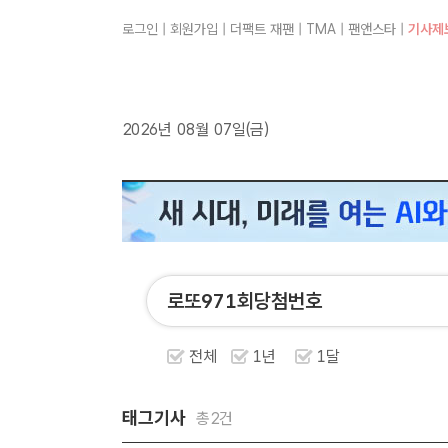
로그인
|
회원가입
|
더팩트 재팬
|
TMA
|
팬앤스타
|
기사제
2026년 08월 07일(금)
전체
1년
1달
태그기사
총2건