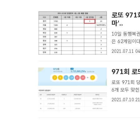
로또 971
마'..
10일 동행복권
은 62게임이다
는 반자동 대박 
2021.07.11 04
매점에서는 고액
971회 로또 
로또 971회 
6개 모두 맞힌
복권 캡처로또9
2021.07.10 21
60