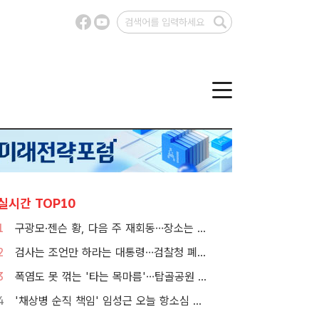
실시간 TOP10
1
구광모·젠슨 황, 다음 주 재회동…장소는 실리콘밸리
2
검사는 조언만 하라는 대통령…검찰청 폐지 앞둔 합수본 '딜레마'
3
폭염도 못 꺾는 '타는 목마름'…탑골공원 아리수 냉장고 가보니
4
'채상병 순직 책임' 임성근 오늘 항소심 선고…1심 징역 3년