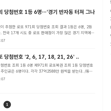
회 당첨번호 1등 6명…'경기 반자동 터져 그나
이 추첨한 로또 971회 당첨번호 조회 결과 1등은 6명, 2등
. 전국 17개 시도 중 로또 판매점이 가장 많은 경기 지역에서
1곳만 터졌다. 울산(169곳)·제주(96곳)·세종(30곳) 로또 판
:07
(1,2등) 당첨 배출점이 단 한 곳도 나오지..
당첨번호 '2, 6, 17, 18, 21, 26' ..
당첨번호 조회 1등 6명 제971회 로또복권 조회 1등 당첨번호
 주인공은 6명이다. 각각 37억2588만 원씩을 받는다. /동행
71회 당첨 조회 1등 번호 5개와 보너스 번호 맞힌 2등 각
:07
09만 원 [더팩트│성강현 기자] 10일 동행복권이 추첨한..
1