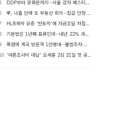
5
DDP부터 광화문까지…서울 걷자 페스티벌 참가자 5000명 모집
6
李, 나흘 만에 또 부동산 회의…집값 안정 승부처 '공급' 점검
7
HLB제약 유증 '반토막'에 자금조달 차질…R&D 줄이고 채무상환금 제외
8
기본법은 1년째 표류인데…내년 22% 과세 강행, 가상자산 투자자 반발 확산
9
폭염에 계곡 방문객 1만명대…불법주차·쓰레기는 골치
10
'여론조사비 대납' 오세훈 2심 21일 첫 공판…1심 당선무효형