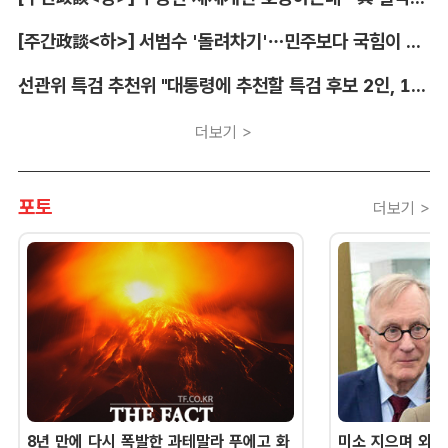
[주간政談<하>] 서범수 '돌려차기'…민주보다 국힘이 더 발끈
선관위 특검 추천위 "대통령에 추천할 특검 후보 2인, 14일 확정"
더보기 >
포토
더보기 >
8년 만에 다시 폭발한 과테말라 푸에고 화
미소 지으며 외교