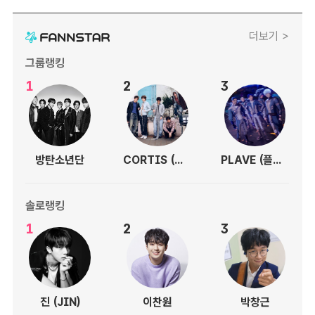
더보기 >
그룹랭킹
1
2
3
방탄소년단
CORTIS (코르티스)
PLAVE (플레이브)
솔로랭킹
1
2
3
진 (JIN)
이찬원
박창근