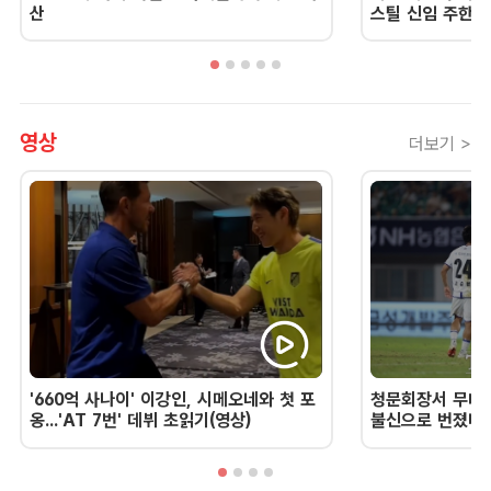
산
스틸 신임 주한 
영상
더보기 >
'660억 사나이' 이강인, 시메오네와 첫 포
청문회장서 무너진
옹...'AT 7번' 데뷔 초읽기(영상)
불신으로 번졌다 