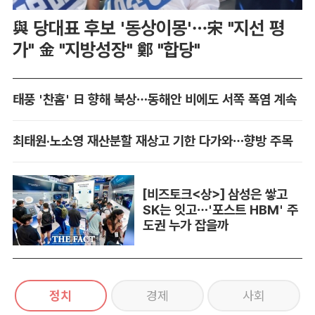
與 당대표 후보 '동상이몽'…宋 "지선 평
가" 金 "지방성장" 鄭 "합당"
태풍 '찬홈' 日 향해 북상…동해안 비에도 서쪽 폭염 계속
최태원·노소영 재산분할 재상고 기한 다가와…향방 주목
[비즈토크<상>] 삼성은 쌓고
SK는 잇고…'포스트 HBM' 주
도권 누가 잡을까
정치
경제
사회