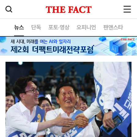
뉴스
단독
포토·영상
오피니언
팬앤스타