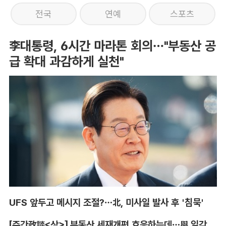
전국
연예
스포츠
李대통령, 6시간 마라톤 회의…"부동산 공
급 확대 과감하게 실천"
UFS 앞두고 메시지 조절?…北, 미사일 발사 후 '침묵'
[주간政談<상>] 부동산 세재개편 호응하는데…與 일각의 속내