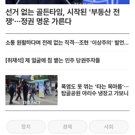
선거 없는 골든타임, 시작된 '부동산 전
쟁'…정권 명운 가른다
소통 원활하다며 전례 없는 직격…조현 '이상주의' 발언 논란
[취재석] 제 얼굴에 침 뱉는 민주 당권주자들
폭염도 못 꺾는 '타는 목마름'…
탑골공원 아리수 냉장고 가보니
정치
경제
사회