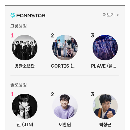
더보기 >
그룹랭킹
1
2
3
방탄소년단
CORTIS (코르티스)
PLAVE (플레이브)
솔로랭킹
1
2
3
진 (JIN)
이찬원
박창근