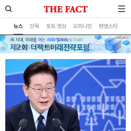
뉴스
단독
포토·영상
오피니언
팬앤스타