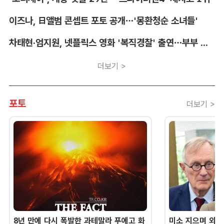
이즈나, 日앨범 콘셉트 포토 공개…'몽환청순 소녀들'
차태현·엄지원, 넷플릭스 영화 '복직경찰' 출연…부부 호흡
더보기 >
포토
더보기 >
8년 만에 다시 폭발한 과테말라 푸에고 화
미소 지으며 외교