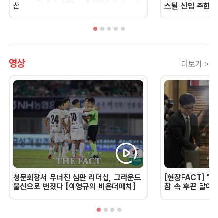
산
스틸 신임 주한 
영상
더보기 >
청문회장서 무너진 심판 리더십, 그라운드
[현장FACT] "한
불신으로 번졌다 [이영규의 비욘더매치]
참 속 후끈 달아