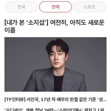
전국
연예
스포츠
[내가 본 '소지섭'] 여전히, 아직도 새로운
이름
[TF인터뷰] 서인국, 17년 차 배우의 한결 같은 기준 '성장'
'오디세이', 개봉 첫날 29만…'스파이더맨4' 제치고 1위