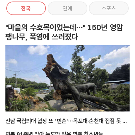
전국
연예
스포츠
"마을의 수호목이었는데…" 150년 영암
팽나무, 폭염에 쓰러졌다
전남 국립의대 협상 또 '빈손'…목포대·순천대 접점 못 찾아
광복 81주년 맞아 독도땅 밟은 영주 청소년들