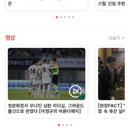
산
스틸 신임 주한 
영상
더보기 >
청문회장서 무너진 심판 리더십, 그라운드
[현장FACT] "한
불신으로 번졌다 [이영규의 비욘더매치]
참 속 후끈 달아