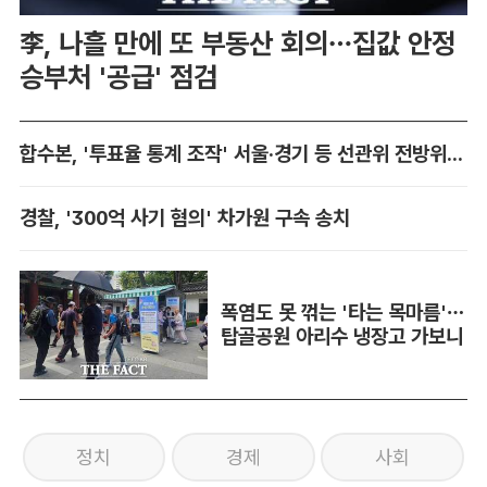
李, 나흘 만에 또 부동산 회의…집값 안정
승부처 '공급' 점검
합수본, '투표율 통계 조작' 서울·경기 등 선관위 전방위 압수수색
경찰, '300억 사기 혐의' 차가원 구속 송치
폭염도 못 꺾는 '타는 목마름'…
탑골공원 아리수 냉장고 가보니
정치
경제
사회