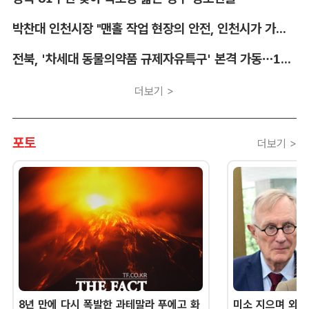
박찬대 인천시장 "맨홀 작업 현장의 안전, 인천시가 가장 앞장서겠다"
전북, '차세대 동물의약품 규제자유특구' 본격 가동…11개 기업 1273억 투자
더보기 >
포토
더보기 >
8년 만에 다시 폭발한 과테말라 푸에고 화
미소 지으며 외교