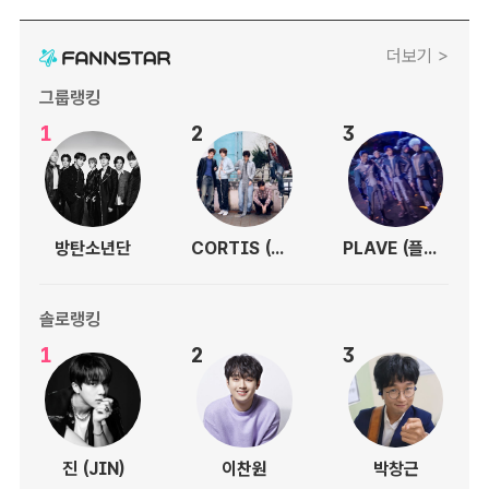
더보기 >
그룹랭킹
1
2
3
방탄소년단
CORTIS (코르티스)
PLAVE (플레이브)
솔로랭킹
1
2
3
진 (JIN)
이찬원
박창근