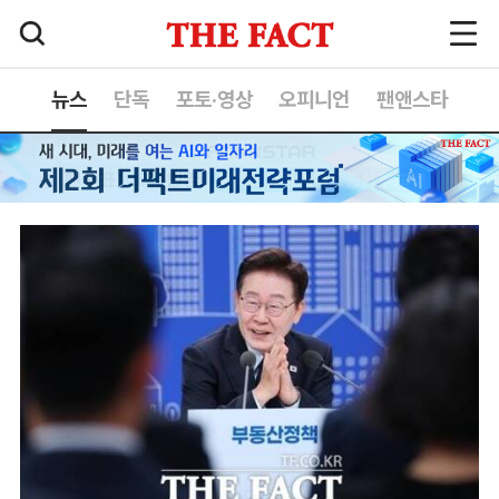
뉴스
단독
포토·영상
오피니언
팬앤스타