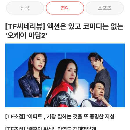
전국
연예
스포츠
[TF씨네리뷰] 액션은 있고 코미디는 없는
'오케이 마담2'
[TF초점] '아파트', 가장 잘하는 것을 또 증명한 지성
[TF초점] '결혼의 완성', 악역도 김대명답게