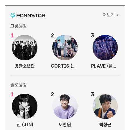
더보기 >
그룹랭킹
1
2
3
방탄소년단
CORTIS (코르티스)
PLAVE (플레이브)
솔로랭킹
1
2
3
진 (JIN)
이찬원
박창근