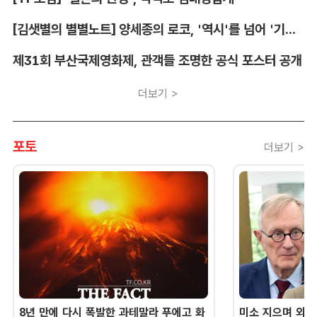
[김샛별의 별별노트] 양세종의 로코, '역시'를 넘어 '기대 이상'
제31회 부산국제영화제, 관객들 조명한 공식 포스터 공개
더보기 >
포토
더보기 >
8년 만에 다시 폭발한 과테말라 푸에고 화
미소 지으며 외교