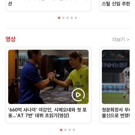
산
스틸 신임 주한 
영상
더보기 >
'660억 사나이' 이강인, 시메오네와 첫 포
청문회장서 무너진
옹...'AT 7번' 데뷔 초읽기(영상)
불신으로 번졌다 