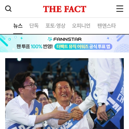
뉴스
단독
포토·영상
오피니언
팬앤스타