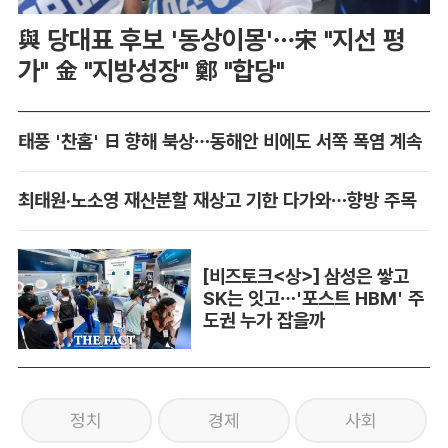
與 당대표 후보 '동상이몽'…宋 "지선 평
가" 金 "지방성장" 鄭 "합당"
태풍 '찬홈' 日 향해 북상…동해안 비에도 서쪽 폭염 계속
최태원·노소영 재산분할 재상고 기한 다가와…향방 주목
[비즈토크<상>] 삼성은 쌓고
SK는 잇고…'포스트 HBM' 주
도권 누가 잡을까
정치
경제
사회