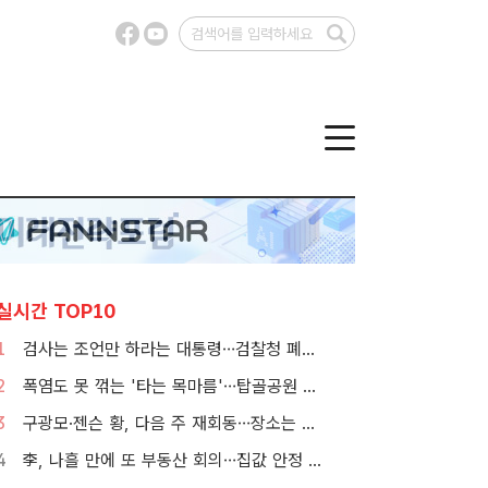
실시간 TOP10
1
검사는 조언만 하라는 대통령…검찰청 폐지 앞둔 합수본 '딜레마'
2
폭염도 못 꺾는 '타는 목마름'…탑골공원 아리수 냉장고 가보니
3
구광모·젠슨 황, 다음 주 재회동…장소는 실리콘밸리
4
李, 나흘 만에 또 부동산 회의…집값 안정 승부처 '공급' 점검