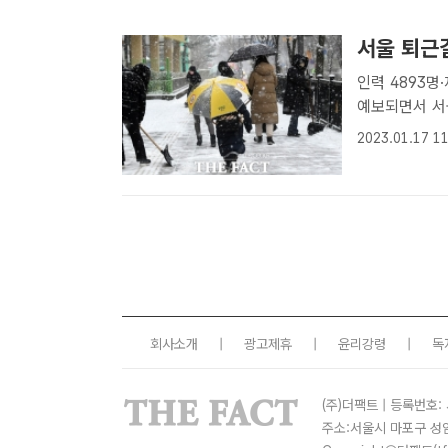
서울 퇴근길
인력 4893명·제설장비 11
예보되면서 서
분 지역에 대설
2023.01.17 11
구의 한 공원 
회사소개
|
광고제휴
|
윤리강령
|
독
(주)더팩트 | 등록번호: 
주소:서울시 마포구 성