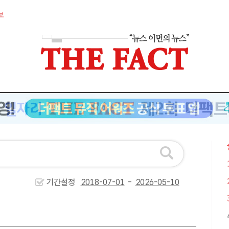
보
기간설정
-