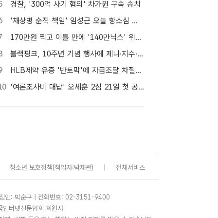
5
경찰, '300억 사기 혐의' 차가원 구속 송치
6
'채상병 순직 책임' 임성근 오늘 항소심 선고…1심 징역 3년
7
170만원 찍고 이틀 만에 '140만닉스' 위태…SK하이닉스 4%대 급락
8
블랙핑크, 10주년 기념 행사에 제니·지수·로제·리사 4인 완전체 참석
9
HLB제약 유증 '반토막'에 자금조달 차질…R&D 줄이고 채무상환금 제외
10
'여론조사비 대납' 오세훈 2심 21일 첫 공판…1심 당선무효형
청소년 보호정책
(책임자:박재관)
|
전체서비스
집인: 박순규 | 전화번호: 02-3151-9400
 한국인터넷신문협회 회원사