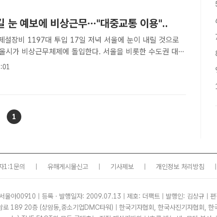
 눈 예보에 비상근무…"대중교통 이용"..
97대 투입 17일 저녁 서울에 눈이 내릴 것으로
울시가 비상근무체제에 돌입한다. 서울을 비롯한 수도권 대부
주의보가 발효된 지난해 12월 21일 오전 경기도 수원 장안
:01
주변 등굣길의 어린이들이 눈을 맞으며 학교로 향하고 있다./..
1
자1:1문의
|
유해게시물신고
|
기사제보
|
개인정보 처리방침
|
서울아00910 | 등록ㆍ발행일자: 2009.07.13 | 제호: 더팩트 | 발행인: 김상규 | 편
암로 189 20층 (상암동,중소기업DMC타워) | 한국기자협회, 한국사진기자협회,