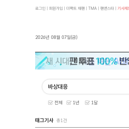
로그인
|
회원가입
|
더팩트 재팬
|
TMA
|
팬앤스타
|
기사제
2026년 08월 07일(금)
전체
1년
1달
태그기사
총1건