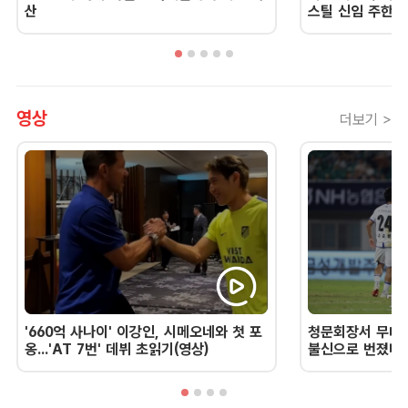
산
스틸 신임 주한 
영상
더보기 >
'660억 사나이' 이강인, 시메오네와 첫 포
청문회장서 무너진
옹...'AT 7번' 데뷔 초읽기(영상)
불신으로 번졌다 