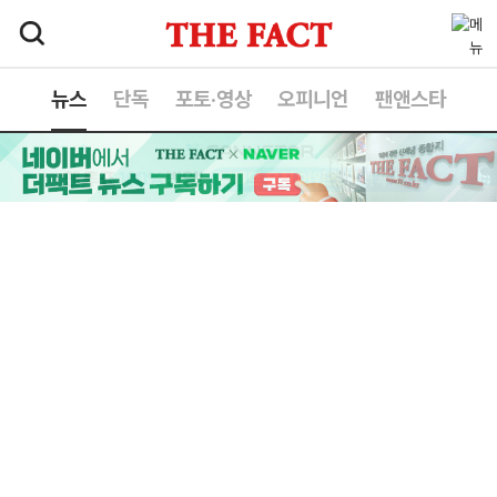
뉴스
단독
포토·영상
오피니언
팬앤스타