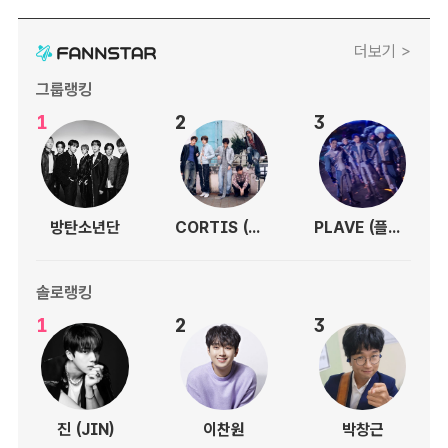
더보기 >
그룹랭킹
1
2
3
방탄소년단
CORTIS (코르티스)
PLAVE (플레이브)
솔로랭킹
1
2
3
진 (JIN)
이찬원
박창근