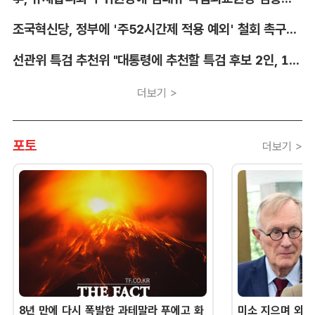
조국혁신당, 정부에 '주52시간제 적용 예외' 철회 촉구…"흥정 대상 아냐"
선관위 특검 추천위 "대통령에 추천할 특검 후보 2인, 14일 확정"
더보기 >
포토
더보기 >
8년 만에 다시 폭발한 과테말라 푸에고 화
미소 지으며 외교