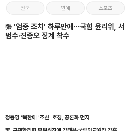
전국
연예
스포츠
張 '엄중 조치' 하루만에…국힘 윤리위, 서
범수·진종오 징계 착수
정동영 "북한에 '조선' 호칭, 공론화 먼저"
李, 규제합리화 부위원장에 김태유·국립외교원장 김흥규 임명