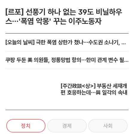
[르포] 선풍기 하나 없는 39도 비닐하우
스…'폭염 악몽' 꾸는 이주노동자
[오늘의 날씨] 극한 폭염 상한가 쳤나…수도권 소나기, 동해안에 폭우
쿠팡 두둔 美 의원들, 정통망법 항의…한미 관계 변수 될까
[주간政談<상>] 부동산 세재개
편 호응하는데…與 일각의 속내
정치
경제
사회