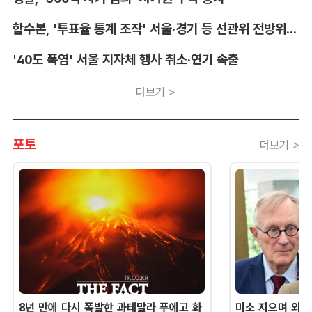
합수본, '투표율 통계 조작' 서울·경기 등 선관위 전방위 압수수색
'40도 폭염' 서울 지자체 행사 취소·연기 속출
더보기 >
포토
더보기 >
8년 만에 다시 폭발한 과테말라 푸에고 화
미소 지으며 외교