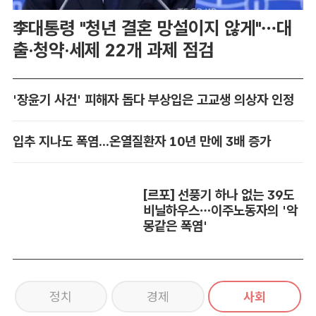
李대통령 "청년 결혼 망설이지 않게"…대
출·청약·세제 22개 과제 점검
'장윤기 사건' 피해자 돕다 부상입은 고교생 의상자 인정
입추 지나도 폭염...온열질환자 10년 만에 3배 증가
[르포] 선풍기 하나 없는 39도
비닐하우스…이주노동자의 '악
몽같은 폭염'
정치
경제
사회