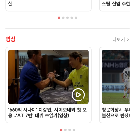
산
스틸 신임 주한 
영상
더보기 >
'660억 사나이' 이강인, 시메오네와 첫 포
청문회장서 무너진
옹...'AT 7번' 데뷔 초읽기(영상)
불신으로 번졌다 