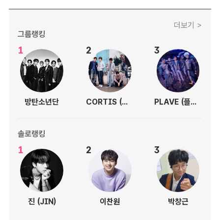
더보기 >
그룹랭킹
1
2
3
방탄소년단
CORTIS (코르티스)
PLAVE (플레이브)
솔로랭킹
1
2
3
진 (JIN)
이찬원
박창근