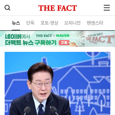
뉴스
단독
포토·영상
오피니언
팬앤스타