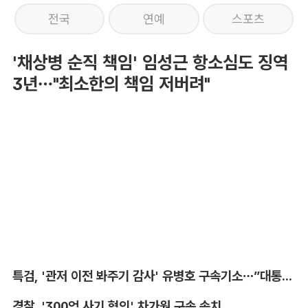
전국
연예
스포츠
'채상병 순직 책임' 임성근 항소심도 징역
3년…"최소한의 책임 저버려"
특검, '관저 이전 봐주기 감사' 유병호 구속기소…”대통령실 청탁받아“
경찰, '300억 사기 혐의' 차가원 구속 송치