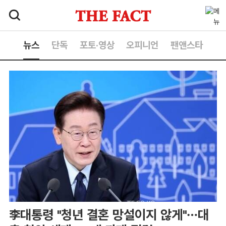
뉴스
단독
포토·영상
오피니언
팬앤스타
李대통령 "청년 결혼 망설이지 않게"…대