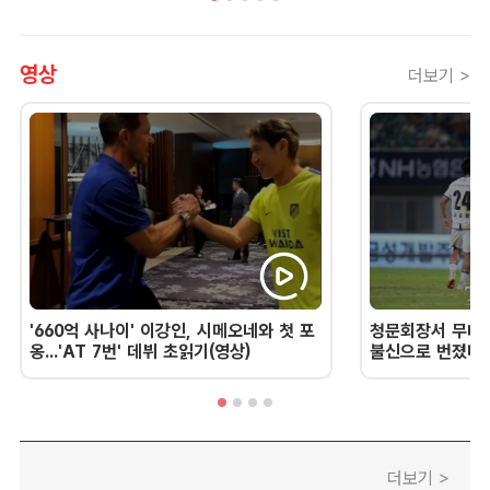
영상
더보기 >
'660억 사나이' 이강인, 시메오네와 첫 포
청문회장서 무너진
옹...'AT 7번' 데뷔 초읽기(영상)
불신으로 번졌다 
더보기 >