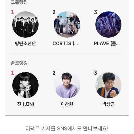
그룹랭킹
1
2
3
방탄소년단
CORTIS (코르티스)
PLAVE (플레이브)
솔로랭킹
1
2
3
진 (JIN)
이찬원
박창근
더팩트 기사를 SNS에서도 만나보세요!