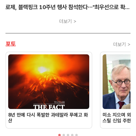
로제, 블랙핑크 10주년 행사 참석한다…"최우선으로 확정"
더보기 >
포토
더보기 >
8년 만에 다시 폭발한 과테말라 푸에고 화
미소 지으며 외교
산
스틸 신임 주한 