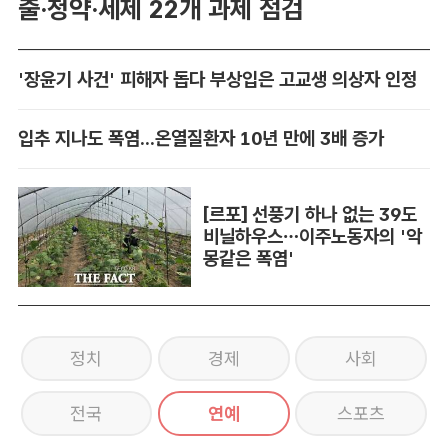
출·청약·세제 22개 과제 점검
'장윤기 사건' 피해자 돕다 부상입은 고교생 의상자 인정
입추 지나도 폭염...온열질환자 10년 만에 3배 증가
[르포] 선풍기 하나 없는 39도
비닐하우스…이주노동자의 '악
몽같은 폭염'
정치
경제
사회
전국
연예
스포츠