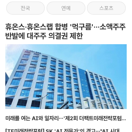
전국
연예
스포츠
휴온스·휴온스랩 합병 '먹구름'···소액주주
반발에 대주주 의결권 제한
미래를 여는 AI와 일자리…'제2회 더팩트미래전략포럼' 참가 신청
[TF미래전략포럼] SK 'AI 전문가'의 경고…"AI 시대, 인재 격차 더 커진다"