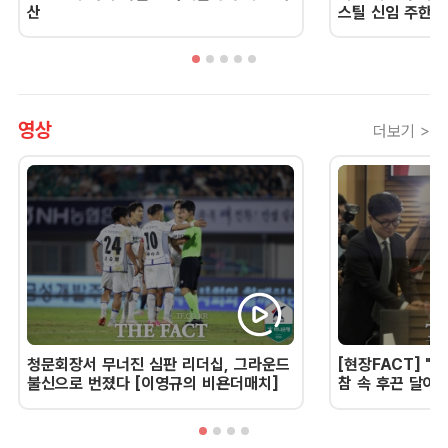
산
스틸 신임 주한 
영상
더보기 >
청문회장서 무너진 심판 리더십, 그라운드
[현장FACT] "한
불신으로 번졌다 [이영규의 비욘더매치]
참 속 후끈 달아