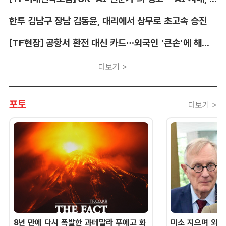
한투 김남구 장남 김동윤, 대리에서 상무로 초고속 승진
[TF현장] 공항서 환전 대신 카드…외국인 '큰손'에 해외카드 매입 시장 쑥
더보기 >
포토
더보기 >
8년 만에 다시 폭발한 과테말라 푸에고 화
미소 지으며 외교