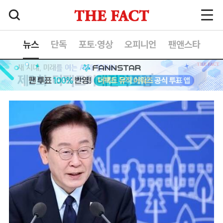
뉴스
단독
포토·영상
오피니언
팬앤스타