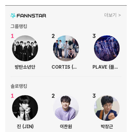
더보기 >
그룹랭킹
1
2
3
방탄소년단
CORTIS (코르티스)
PLAVE (플레이브)
솔로랭킹
1
2
3
진 (JIN)
이찬원
박창근