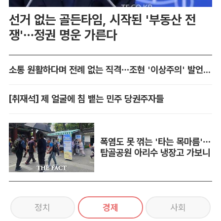
선거 없는 골든타임, 시작된 '부동산 전
쟁'…정권 명운 가른다
소통 원활하다며 전례 없는 직격…조현 '이상주의' 발언 논란
[취재석] 제 얼굴에 침 뱉는 민주 당권주자들
폭염도 못 꺾는 '타는 목마름'…
탑골공원 아리수 냉장고 가보니
정치
경제
사회