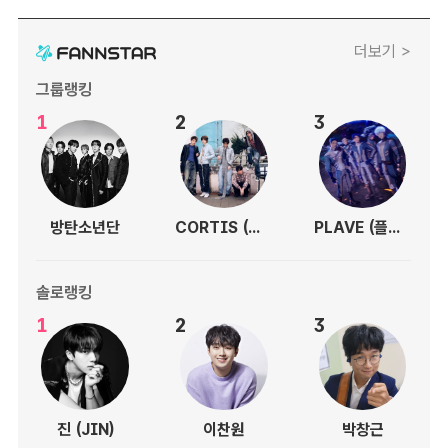
더보기 >
그룹랭킹
1
2
3
방탄소년단
CORTIS (코르티스)
PLAVE (플레이브)
솔로랭킹
1
2
3
진 (JIN)
이찬원
박창근