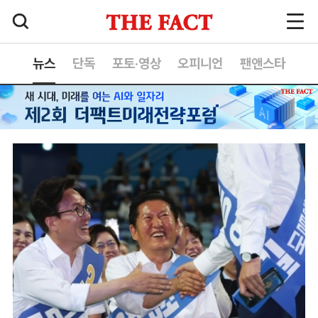
뉴스
단독
포토·영상
오피니언
팬앤스타