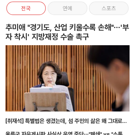
전국
연예
스포츠
추미애 "경기도, 산업 키울수록 손해"…'부
자 착시' 지방재정 수술 촉구
[취재석] 특별법은 생겼는데, 섬 주민의 삶은 왜 그대로인가
울릉군 자유게시판 사실상 운영 중단…"폐쇄" vs "소통창구 지켜야"