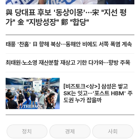
與 당대표 후보 '동상이몽'…宋 "지선 평
가" 金 "지방성장" 鄭 "합당"
태풍 '찬홈' 日 향해 북상…동해안 비에도 서쪽 폭염 계속
최태원·노소영 재산분할 재상고 기한 다가와…향방 주목
[비즈토크<상>] 삼성은 쌓고
SK는 잇고…'포스트 HBM' 주
도권 누가 잡을까
정치
경제
사회