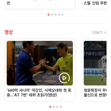
산
스틸 신임 주한 
영상
더보기 >
'660억 사나이' 이강인, 시메오네와 첫 포
청문회장서 무너진
옹...'AT 7번' 데뷔 초읽기(영상)
불신으로 번졌다 