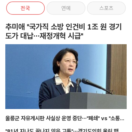
전국
연예
스포츠
추미애 "국가직 소방 인건비 1조 원 경기
도가 대납…재정개혁 시급"
울릉군 자유게시판 사실상 운영 중단…"폐쇄" vs "소통창구 지켜야"
"81년 지나도 끝나지 않은 고통"…경기도의회 울린 핵 피해자의 증언