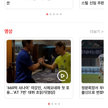
산
스틸 신임 주한 
영상
더보기 >
'660억 사나이' 이강인, 시메오네와 첫 포
청문회장서 무너진
옹...'AT 7번' 데뷔 초읽기(영상)
불신으로 번졌다 