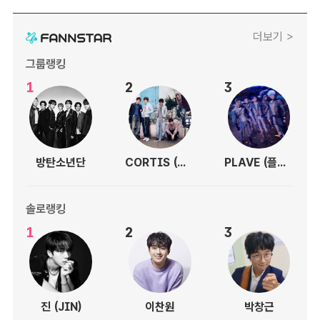
더보기 >
그룹랭킹
1
2
3
방탄소년단
CORTIS (코르티스)
PLAVE (플레이브)
솔로랭킹
1
2
3
진 (JIN)
이찬원
박창근