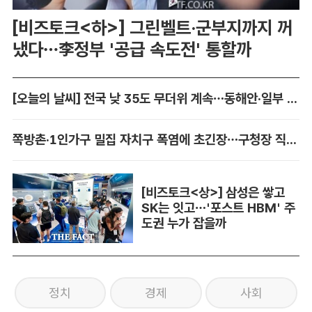
[비즈토크<하>] 그린벨트·군부지까지 꺼
냈다…李정부 '공급 속도전' 통할까
[오늘의 날씨] 전국 낮 35도 무더위 계속…동해안·일부 지역 비
쪽방촌·1인가구 밀집 자치구 폭염에 초긴장…구청장 직접 챙긴다
[비즈토크<상>] 삼성은 쌓고
SK는 잇고…'포스트 HBM' 주
도권 누가 잡을까
정치
경제
사회