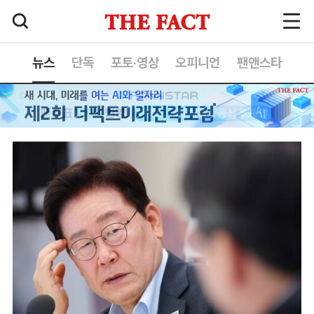
뉴스
단독
포토·영상
오피니언
팬앤스타