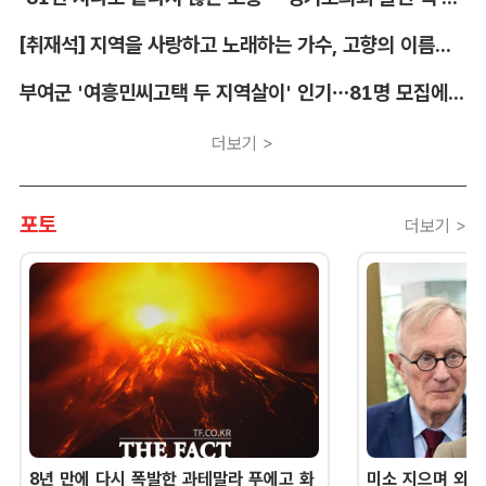
[취재석] 지역을 사랑하고 노래하는 가수, 고향의 이름을 남긴다
부여군 '여흥민씨고택 두 지역살이' 인기…81명 모집에 712명 몰려
더보기 >
포토
더보기 >
8년 만에 다시 폭발한 과테말라 푸에고 화
미소 지으며 외교