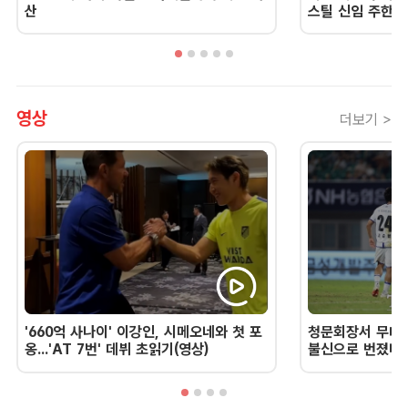
산
스틸 신임 주한 
영상
더보기 >
'660억 사나이' 이강인, 시메오네와 첫 포
청문회장서 무너진
옹...'AT 7번' 데뷔 초읽기(영상)
불신으로 번졌다 