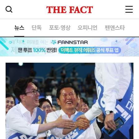
뉴스
단독
포토·영상
오피니언
팬앤스타