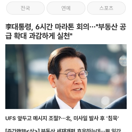
전국
연예
스포츠
李대통령, 6시간 마라톤 회의…"부동산 공
급 확대 과감하게 실천"
UFS 앞두고 메시지 조절?…北, 미사일 발사 후 '침묵'
[주간政談<상>] 부동산 세재개편 호응하는데…與 일각의 속내