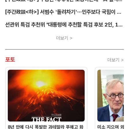
[주간政談<하>] 서범수 '돌려차기'…민주보다 국힘이 더 발끈
선관위 특검 추천위 "대통령에 추천할 특검 후보 2인, 14일 확정"
더보기 >
포토
더보기 >
8년 만에 다시 폭발한 과테말라 푸에고 화
미소 지으며 외교