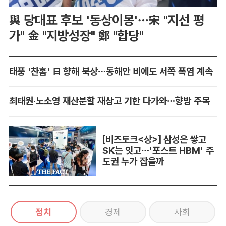
與 당대표 후보 '동상이몽'…宋 "지선 평
가" 金 "지방성장" 鄭 "합당"
태풍 '찬홈' 日 향해 북상…동해안 비에도 서쪽 폭염 계속
최태원·노소영 재산분할 재상고 기한 다가와…향방 주목
[비즈토크<상>] 삼성은 쌓고
SK는 잇고…'포스트 HBM' 주
도권 누가 잡을까
정치
경제
사회