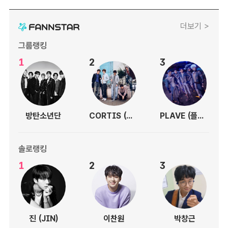
더보기 >
그룹랭킹
1
2
3
방탄소년단
CORTIS (코르티스)
PLAVE (플레이브)
솔로랭킹
1
2
3
진 (JIN)
이찬원
박창근