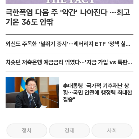
극한폭염 다음 주 '약간' 나아진다 …최고
기온 36도 안팎
외신도 주목한 '널뛰기 증시'…레버리지 ETF '정책 실패' 책임론 공방
치솟던 저축은행 예금금리 꺾였다…'지금 가입 vs 특판 대기' 셈법 복잡
李대통령 "국가적 기후재난 상
황…국민 안전에 행정력 최대한
집중"
정치
경제
사회