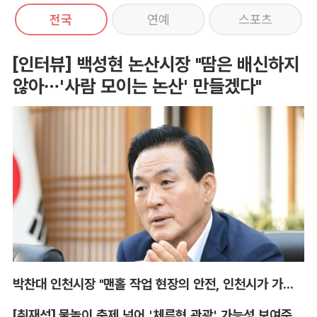
전국
연예
스포츠
[인터뷰] 백성현 논산시장 "땀은 배신하지
않아…'사람 모이는 논산' 만들겠다"
박찬대 인천시장 "맨홀 작업 현장의 안전, 인천시가 가장 앞장서겠다"
[취재석] 물놀이 축제 넘어 '체류형 관광' 가능성 보여준 안동 水페스타