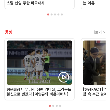
스틸 신임 주한 미국대사
는 여유
영상
더보기 >
청문회장서 무너진 심판 리더십, 그라운드
[현장FACT] "한
불신으로 번졌다 [이영규의 비욘더매치]
참 속 후끈 달아