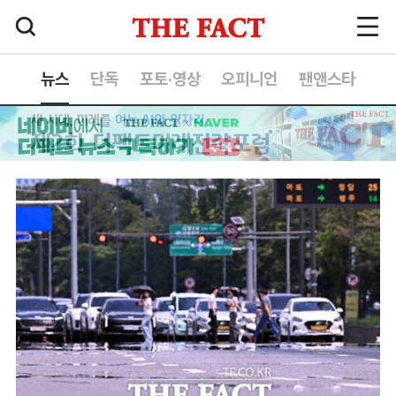
뉴스
단독
포토·영상
오피니언
팬앤스타