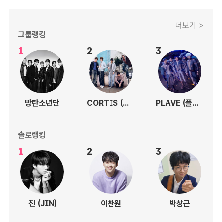
더보기 >
그룹랭킹
1
2
3
방탄소년단
CORTIS (코르티스)
PLAVE (플레이브)
솔로랭킹
1
2
3
진 (JIN)
이찬원
박창근