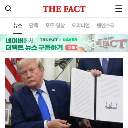
뉴스
단독
포토·영상
오피니언
팬앤스타