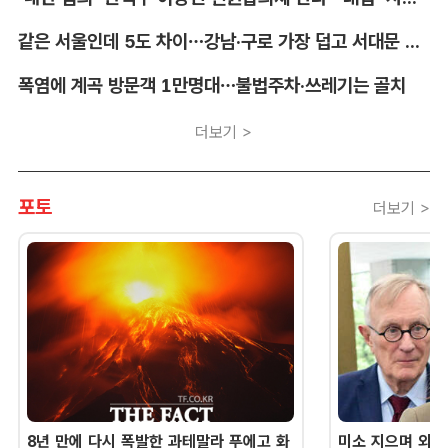
같은 서울인데 5도 차이…강남·구로 가장 덥고 서대문 낮다
폭염에 계곡 방문객 1만명대…불법주차·쓰레기는 골치
더보기 >
포토
더보기 >
8년 만에 다시 폭발한 과테말라 푸에고 화
미소 지으며 외교