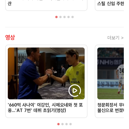
산
스틸 신임 주한 
영상
더보기 >
'660억 사나이' 이강인, 시메오네와 첫 포
청문회장서 무너진
옹...'AT 7번' 데뷔 초읽기(영상)
불신으로 번졌다 