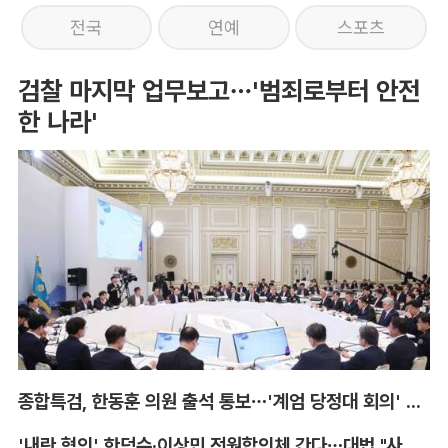
전국
연예
스포츠
검찰 마지막 업무보고…'범죄로부터 안전
한 나라'
종합특검, 한동훈 의원 출석 통보…'계엄 당정대 회의' 참고인
'내란 혐의' 한덕수·이상민 전원합의체 간다…대법 "사법적 평가 필요"