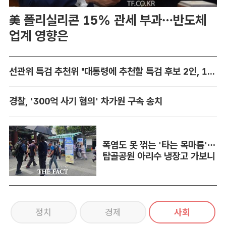
美 폴리실리콘 15% 관세 부과…반도체
업계 영향은
선관위 특검 추천위 "대통령에 추천할 특검 후보 2인, 14일 확정"
경찰, '300억 사기 혐의' 차가원 구속 송치
폭염도 못 꺾는 '타는 목마름'…
탑골공원 아리수 냉장고 가보니
정치
경제
사회