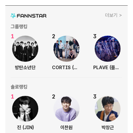
더보기 >
그룹랭킹
1
2
3
방탄소년단
CORTIS (코르티스)
PLAVE (플레이브)
솔로랭킹
1
2
3
진 (JIN)
이찬원
박창근