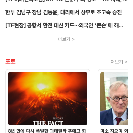
한투 김남구 장남 김동윤, 대리에서 상무로 초고속 승진
[TF현장] 공항서 환전 대신 카드…외국인 '큰손'에 해외카드 매입 시장 쑥
더보기 >
포토
더보기 >
8년 만에 다시 폭발한 과테말라 푸에고 화
미소 지으며 외교