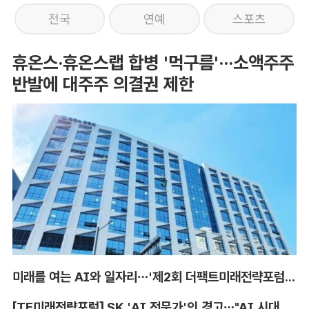
전국
연예
스포츠
휴온스·휴온스랩 합병 '먹구름'···소액주주
반발에 대주주 의결권 제한
미래를 여는 AI와 일자리…'제2회 더팩트미래전략포럼' 참가 신청
[TF미래전략포럼] SK 'AI 전문가'의 경고…"AI 시대, 인재 격차 더 커진다"