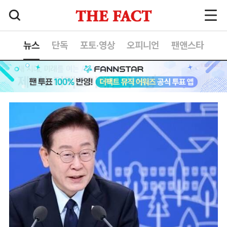
뉴스
단독
포토·영상
오피니언
팬앤스타