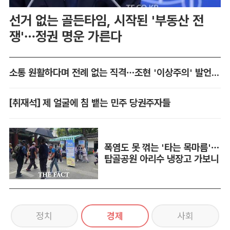
선거 없는 골든타임, 시작된 '부동산 전
쟁'…정권 명운 가른다
소통 원활하다며 전례 없는 직격…조현 '이상주의' 발언 논란
[취재석] 제 얼굴에 침 뱉는 민주 당권주자들
폭염도 못 꺾는 '타는 목마름'…
탑골공원 아리수 냉장고 가보니
정치
경제
사회