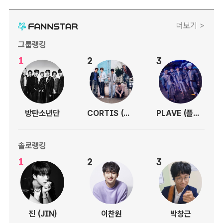
더보기 >
그룹랭킹
1
2
3
방탄소년단
CORTIS (코르티스)
PLAVE (플레이브)
솔로랭킹
1
2
3
진 (JIN)
이찬원
박창근