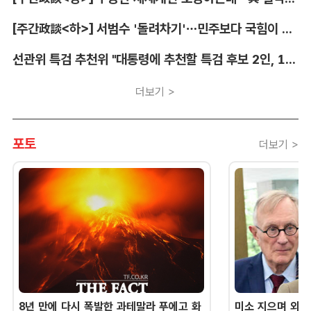
[주간政談<하>] 서범수 '돌려차기'…민주보다 국힘이 더 발끈
선관위 특검 추천위 "대통령에 추천할 특검 후보 2인, 14일 확정"
더보기 >
포토
더보기 >
8년 만에 다시 폭발한 과테말라 푸에고 화
미소 지으며 외교