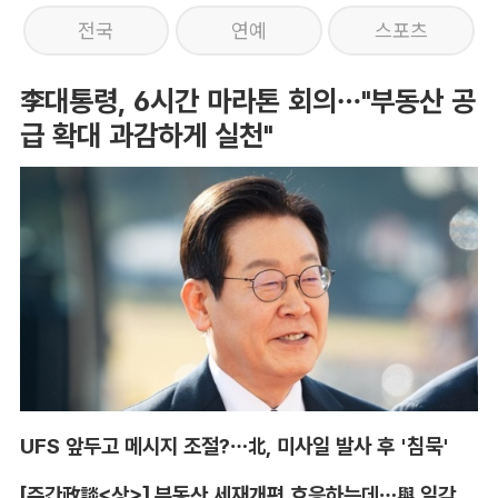
전국
연예
스포츠
李대통령, 6시간 마라톤 회의…"부동산 공
급 확대 과감하게 실천"
UFS 앞두고 메시지 조절?…北, 미사일 발사 후 '침묵'
[주간政談<상>] 부동산 세재개편 호응하는데…與 일각의 속내