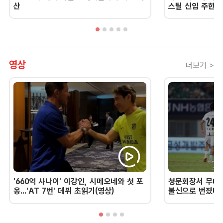
산
스틸 신임 주한 
영상
더보기 >
'660억 사나이' 이강인, 시메오네와 첫 포
청문회장서 무너진
옹...'AT 7번' 데뷔 초읽기(영상)
불신으로 번졌다 