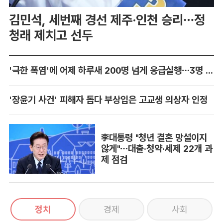
김민석, 세번째 경선 제주·인천 승리…정
청래 제치고 선두
'극한 폭염'에 어제 하루새 200명 넘게 응급실행…3명 사망
'장윤기 사건' 피해자 돕다 부상입은 고교생 의상자 인정
李대통령 "청년 결혼 망설이지
않게"…대출·청약·세제 22개 과
제 점검
정치
경제
사회