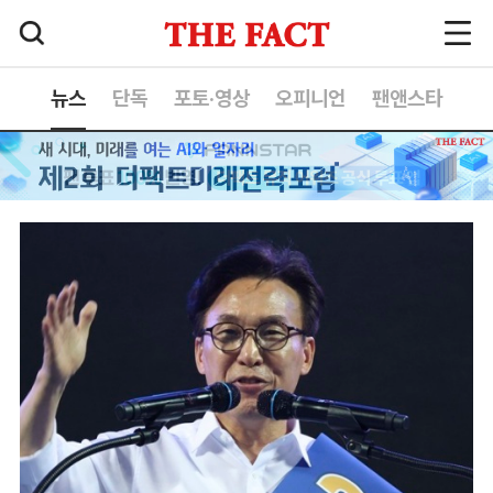
뉴스
단독
포토·영상
오피니언
팬앤스타