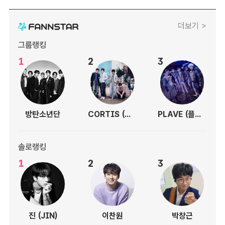
더보기 >
그룹랭킹
1
2
3
방탄소년단
CORTIS (코르티스)
PLAVE (플레이브)
솔로랭킹
1
2
3
진 (JIN)
이찬원
박창근